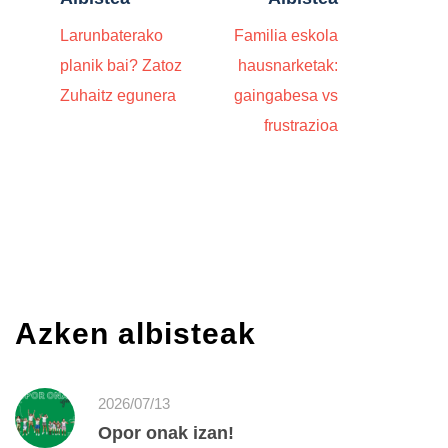
Larunbaterako
Familia eskola
planik bai? Zatoz
hausnarketak:
Zuhaitz egunera
gaingabesa vs
frustrazioa
Azken albisteak
2026/07/13
Opor onak izan!