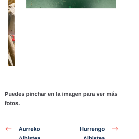
Puedes pinchar en la imagen para ver más
fotos.
Aurreko
Hurrengo
Albistea
Albistea