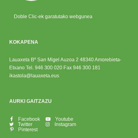
Doble Clic-ek garatutako webgunea
KOKAPENA
Lauaxeta Bº San Migel Auzoa 2
48340 Amorebieta-
Etxano
Tel.
946 300 020
Fax 946 300 181
ikastola@lauaxeta.eus
AURKI GAITZAZU
Facebook
Youtube
Twitter
Instagram
Pinterest