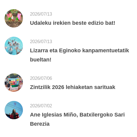
2026/07/13
Udaleku irekien beste edizio bat!
2026/07/13
Lizarra eta Eginoko kanpamentuetatik
bueltan!
2026/07/06
Zintzilik 2026 lehiaketan sarituak
2026/07/02
Ane Iglesias Miño, Batxilergoko Sari
Berezia