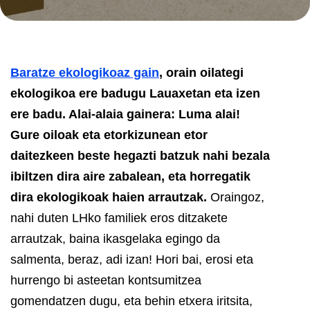
Baratze ekologikoaz gain
, orain oilategi
ekologikoa ere badugu Lauaxetan eta izen
ere badu. Alai-alaia gainera: Luma alai!
Gure oiloak eta etorkizunean etor
daitezkeen beste hegazti batzuk nahi bezala
ibiltzen dira aire zabalean, eta horregatik
dira ekologikoak haien arrautzak.
Oraingoz,
nahi duten LHko familiek eros ditzakete
arrautzak, baina ikasgelaka egingo da
salmenta, beraz, adi izan!
Hori bai, erosi eta
hurrengo bi asteetan kontsumitzea
gomendatzen dugu, eta behin etxera iritsita,