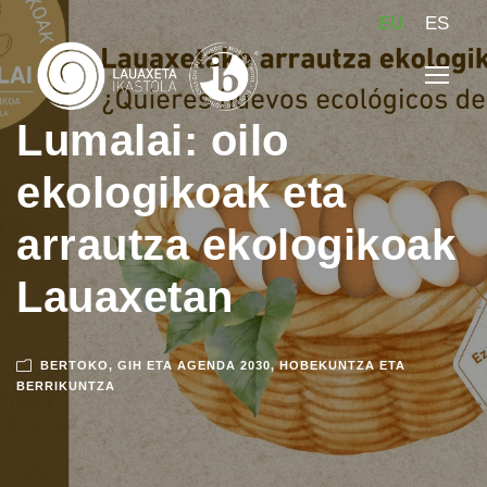
EU
ES
Lumalai: oilo
ekologikoak eta
arrautza ekologikoak
Lauaxetan
BERTOKO
,
GIH ETA AGENDA 2030
,
HOBEKUNTZA ETA
BERRIKUNTZA