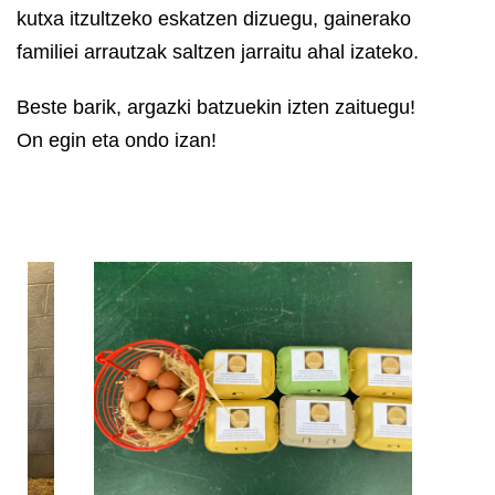
kutxa itzultzeko eskatzen dizuegu, gainerako
familiei arrautzak saltzen jarraitu ahal izateko.
Beste barik, argazki batzuekin izten zaituegu!
On egin eta ondo izan!