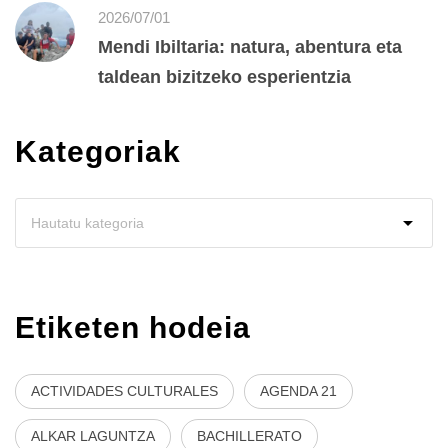
2026/07/01
Mendi Ibiltaria: natura, abentura eta
taldean bizitzeko esperientzia
Kategoriak
Etiketen hodeia
ACTIVIDADES CULTURALES
AGENDA 21
ALKAR LAGUNTZA
BACHILLERATO