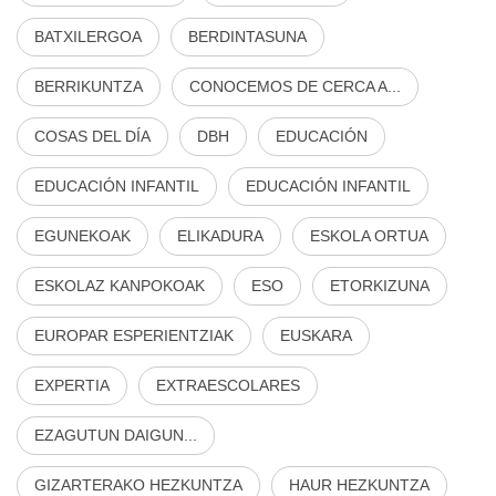
BATXILERGOA
BERDINTASUNA
BERRIKUNTZA
CONOCEMOS DE CERCA A...
COSAS DEL DÍA
DBH
EDUCACIÓN
EDUCACIÓN INFANTIL
EDUCACIÓN INFANTIL
EGUNEKOAK
ELIKADURA
ESKOLA ORTUA
ESKOLAZ KANPOKOAK
ESO
ETORKIZUNA
EUROPAR ESPERIENTZIAK
EUSKARA
EXPERTIA
EXTRAESCOLARES
EZAGUTUN DAIGUN...
GIZARTERAKO HEZKUNTZA
HAUR HEZKUNTZA