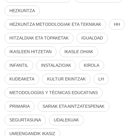
HEZKUNTZA
HEZKUNTZA METODOLOGIAK ETA TEKNIKAK
HH
HITZALDIAK ETA TOPAKETAK
IGUALDAD
IKASLEEN HITZETAN
IKASLE OHIAK
INFANTIL
INSTALAZIOAK
KIROLA
KUDEAKETA
KULTUR EKINTZAK
LH
METODOLOGÍAS Y TÉCNICAS EDUCATIVAS
PRIMARIA
SARIAK ETA AINTZATESPENAK
SEGURTASUNA
UDALEKUAK
UMEENGANDIK IKASIZ