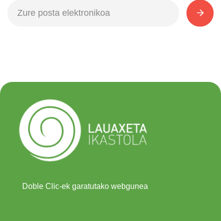
Doble Clic-ek garatutako webgunea