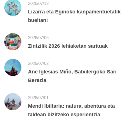
2026/07/13
Lizarra eta Eginoko kanpamentuetatik
bueltan!
2026/07/06
Zintzilik 2026 lehiaketan sarituak
2026/07/02
Ane Iglesias Miño, Batxilergoko Sari
Berezia
2026/07/01
Mendi Ibiltaria: natura, abentura eta
taldean bizitzeko esperientzia