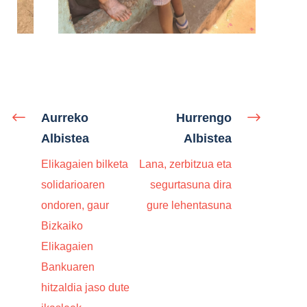
Aurreko
Hurrengo
Albistea
Albistea
Elikagaien bilketa
Lana, zerbitzua eta
solidarioaren
segurtasuna dira
ondoren, gaur
gure lehentasuna
Bizkaiko
Elikagaien
Bankuaren
hitzaldia jaso dute