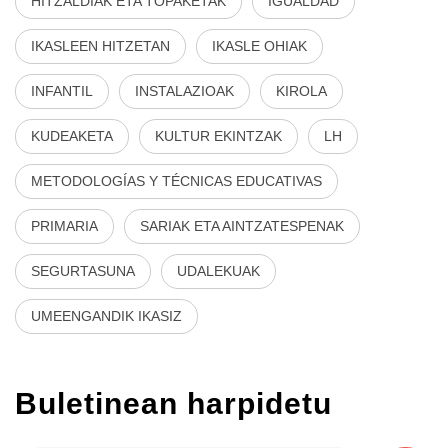
HITZALDIAK ETA TOPAKETAK
IGUALDAD
IKASLEEN HITZETAN
IKASLE OHIAK
INFANTIL
INSTALAZIOAK
KIROLA
KUDEAKETA
KULTUR EKINTZAK
LH
METODOLOGÍAS Y TÉCNICAS EDUCATIVAS
PRIMARIA
SARIAK ETA AINTZATESPENAK
SEGURTASUNA
UDALEKUAK
UMEENGANDIK IKASIZ
Buletinean harpidetu