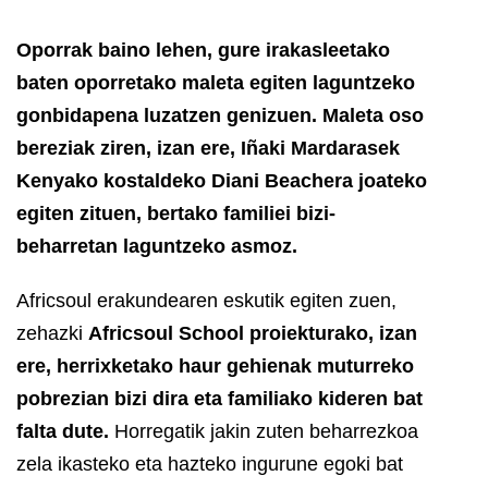
Oporrak baino lehen, gure irakasleetako
baten oporretako maleta egiten laguntzeko
gonbidapena luzatzen genizuen. Maleta oso
bereziak ziren, izan ere, Iñaki Mardarasek
Kenyako kostaldeko Diani Beachera joateko
egiten zituen, bertako familiei bizi-
beharretan laguntzeko asmoz.
Africsoul erakundearen eskutik egiten zuen,
zehazki
Africsoul School proiekturako, izan
ere, herrixketako haur gehienak muturreko
pobrezian bizi dira eta familiako kideren bat
falta dute.
Horregatik jakin zuten beharrezkoa
zela ikasteko eta hazteko ingurune egoki bat