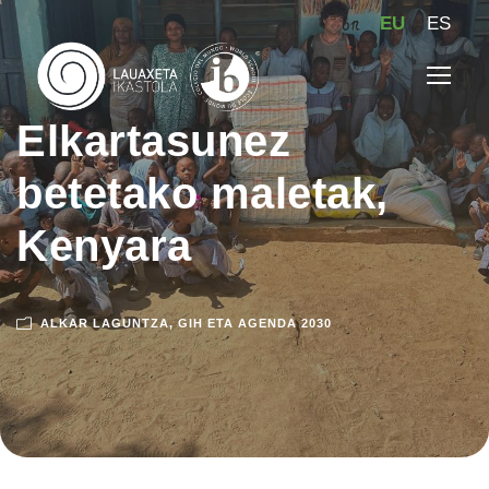
EU
ES
Elkartasunez
betetako maletak,
Kenyara
ALKAR LAGUNTZA
,
GIH ETA AGENDA 2030