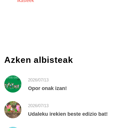
ikasleek
Azken albisteak
2026/07/13
Opor onak izan!
2026/07/13
Udaleku irekien beste edizio bat!