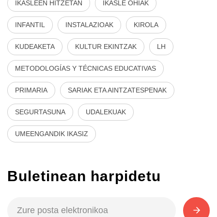
IKASLEEN HITZETAN
IKASLE OHIAK
INFANTIL
INSTALAZIOAK
KIROLA
KUDEAKETA
KULTUR EKINTZAK
LH
METODOLOGÍAS Y TÉCNICAS EDUCATIVAS
PRIMARIA
SARIAK ETA AINTZATESPENAK
SEGURTASUNA
UDALEKUAK
UMEENGANDIK IKASIZ
Buletinean harpidetu