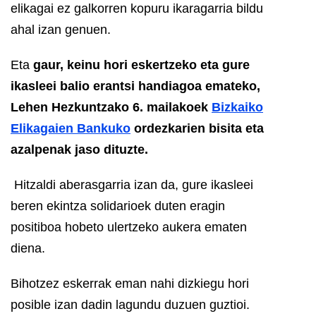
elikagai ez galkorren kopuru ikaragarria bildu
ahal izan genuen.
Eta
gaur, keinu hori eskertzeko eta gure
ikasleei balio erantsi handiagoa emateko,
Lehen Hezkuntzako 6. mailakoek
Bizkaiko
Elikagaien Bankuko
ordezkarien bisita eta
azalpenak jaso dituzte.
Hitzaldi aberasgarria izan da, gure ikasleei
beren ekintza solidarioek duten eragin
positiboa hobeto ulertzeko aukera ematen
diena.
Bihotzez eskerrak eman nahi dizkiegu hori
posible izan dadin lagundu duzuen guztioi.