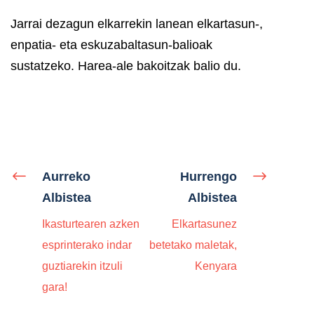
Jarrai dezagun elkarrekin lanean elkartasun-,
enpatia- eta eskuzabaltasun-balioak
sustatzeko. Harea-ale bakoitzak balio du.
Aurreko
Hurrengo
Albistea
Albistea
Ikasturtearen azken
Elkartasunez
esprinterako indar
betetako maletak,
guztiarekin itzuli
Kenyara
gara!