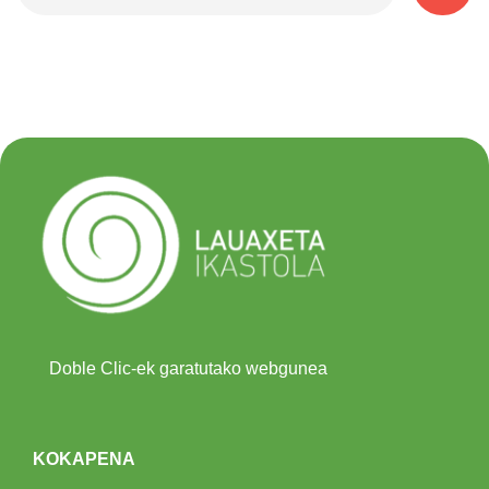
Doble Clic-ek garatutako webgunea
KOKAPENA