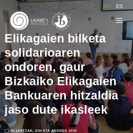
EU
ES
Elikagaien bilketa
solidarioaren
ondoren, gaur
Bizkaiko Elikagaien
Bankuaren hitzaldia
jaso dute ikasleek
ALIANTZAK
,
GIH ETA AGENDA 2030