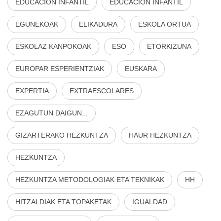
EDUCACIÓN INFANTIL
EDUCACIÓN INFANTIL
EGUNEKOAK
ELIKADURA
ESKOLA ORTUA
ESKOLAZ KANPOKOAK
ESO
ETORKIZUNA
EUROPAR ESPERIENTZIAK
EUSKARA
EXPERTIA
EXTRAESCOLARES
EZAGUTUN DAIGUN...
GIZARTERAKO HEZKUNTZA
HAUR HEZKUNTZA
HEZKUNTZA
HEZKUNTZA METODOLOGIAK ETA TEKNIKAK
HH
HITZALDIAK ETA TOPAKETAK
IGUALDAD