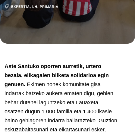
EXPERTIA
,
LH
,
PRIMARIA
Aste Santuko oporren aurretik, urtero
bezala, elikagaien bilketa solidarioa egin
genuen.
Ekimen honek komunitate gisa
indarrak batzeko aukera ematen digu, gehien
behar dutenei laguntzeko eta Lauaxeta
osatzen dugun 1.000 familia eta 1.400 ikasle
baino gehiagoren indarra baliarazteko. Guztion
eskuzabaltasunari eta elkartasunari esker,