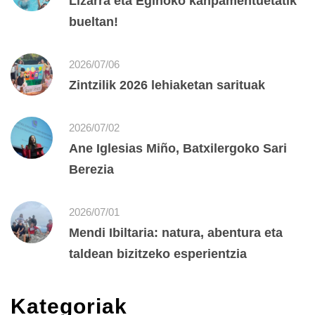
Lizarra eta Eginoko kanpamentuetatik
bueltan!
2026/07/06
Zintzilik 2026 lehiaketan sarituak
2026/07/02
Ane Iglesias Miño, Batxilergoko Sari
Berezia
2026/07/01
Mendi Ibiltaria: natura, abentura eta
taldean bizitzeko esperientzia
Kategoriak