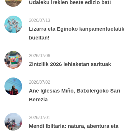
Udaleku irekien beste edizio bat!
2026/07/13
Lizarra eta Eginoko kanpamentuetatik
bueltan!
2026/07/06
Zintzilik 2026 lehiaketan sarituak
2026/07/02
Ane Iglesias Miño, Batxilergoko Sari
Berezia
2026/07/01
Mendi Ibiltaria: natura, abentura eta