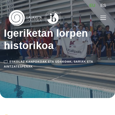
EU
ES
Igeriketan lorpen
historikoa
ESKOLAZ KANPOKOAK ETA UDAKOAK
,
SARIAK ETA
AINTZATESPENAK