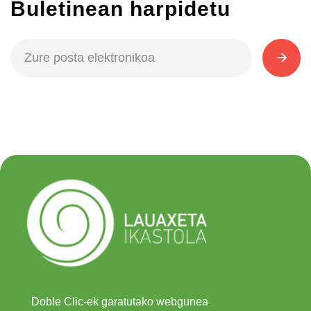
Buletinean harpidetu
Doble Clic-ek garatutako webgunea