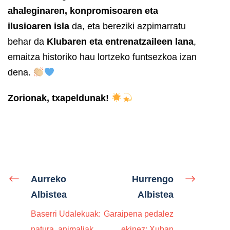
ahaleginaren, konpromisoaren eta
ilusioaren isla
da, eta bereziki azpimarratu
behar da
Klubaren eta entrenatzaileen lana
,
emaitza historiko hau lortzeko funtsezkoa izan
dena.
Zorionak, txapeldunak!
Aurreko
Hurrengo
Albistea
Albistea
Baserri Udalekuak:
Garaipena pedalez
natura, animaliak
ekinez: Xuban