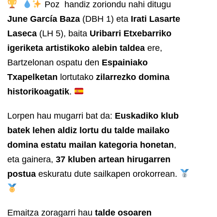
Poz handiz zoriondu nahi ditugu
June García Baza
(DBH 1) eta
Irati Lasarte
Laseca
(LH 5), baita
Uribarri Etxebarriko
igeriketa artistikoko alebin taldea
ere,
Bartzelonan ospatu den
Espainiako
Txapelketan
lortutako
zilarrezko domina
historikoagatik
.
Lorpen hau mugarri bat da:
Euskadiko klub
batek lehen aldiz lortu du talde mailako
domina estatu mailan kategoria honetan
,
eta gainera,
37 kluben artean hirugarren
postua
eskuratu dute sailkapen orokorrean.
Emaitza zoragarri hau
talde osoaren