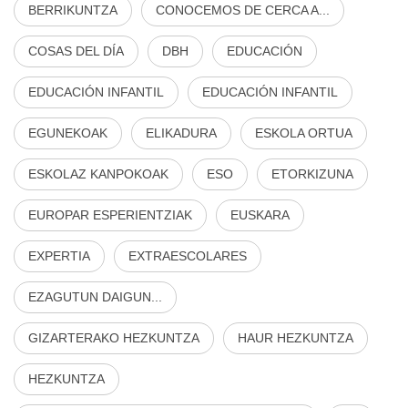
BERRIKUNTZA
CONOCEMOS DE CERCA A...
COSAS DEL DÍA
DBH
EDUCACIÓN
EDUCACIÓN INFANTIL
EDUCACIÓN INFANTIL
EGUNEKOAK
ELIKADURA
ESKOLA ORTUA
ESKOLAZ KANPOKOAK
ESO
ETORKIZUNA
EUROPAR ESPERIENTZIAK
EUSKARA
EXPERTIA
EXTRAESCOLARES
EZAGUTUN DAIGUN...
GIZARTERAKO HEZKUNTZA
HAUR HEZKUNTZA
HEZKUNTZA