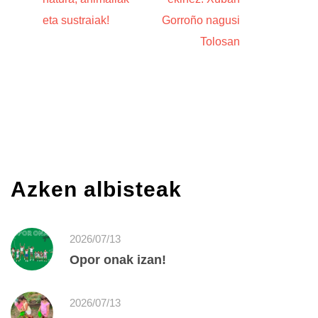
eta sustraiak!
Gorroño nagusi
Tolosan
Azken albisteak
2026/07/13
Opor onak izan!
2026/07/13