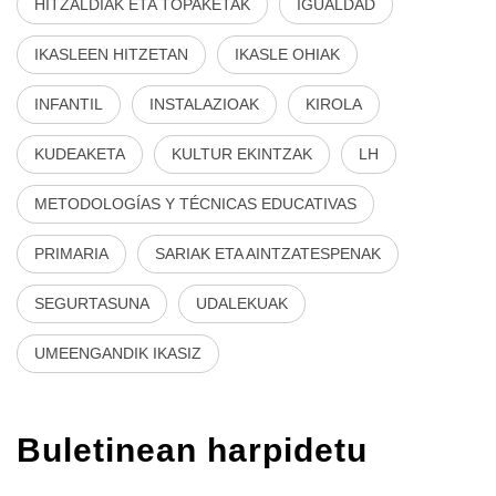
HITZALDIAK ETA TOPAKETAK
IGUALDAD
IKASLEEN HITZETAN
IKASLE OHIAK
INFANTIL
INSTALAZIOAK
KIROLA
KUDEAKETA
KULTUR EKINTZAK
LH
METODOLOGÍAS Y TÉCNICAS EDUCATIVAS
PRIMARIA
SARIAK ETA AINTZATESPENAK
SEGURTASUNA
UDALEKUAK
UMEENGANDIK IKASIZ
Buletinean harpidetu