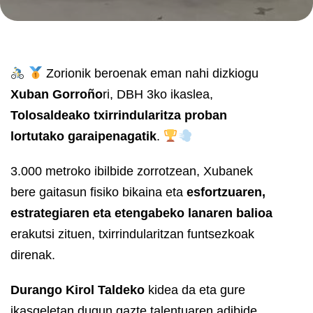
Zorionik beroenak eman nahi dizkiogu
Xuban Gorroño
ri, DBH 3ko ikaslea,
Tolosaldeako txirrindularitza proban
lortutako garaipenagatik
.
3.000 metroko ibilbide zorrotzean, Xubanek
bere gaitasun fisiko bikaina eta
esfortzuaren,
estrategiaren eta etengabeko lanaren balioa
erakutsi zituen, txirrindularitzan funtsezkoak
direnak.
Durango Kirol Taldeko
kidea da eta gure
ikasgeletan dugun gazte talentuaren adibide