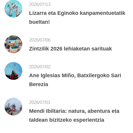
2026/07/13
Lizarra eta Eginoko kanpamentuetatik
bueltan!
2026/07/06
Zintzilik 2026 lehiaketan sarituak
2026/07/02
Ane Iglesias Miño, Batxilergoko Sari
Berezia
2026/07/01
Mendi Ibiltaria: natura, abentura eta
taldean bizitzeko esperientzia