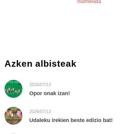
marmelada
Azken albisteak
2026/07/13
Opor onak izan!
2026/07/13
Udaleku irekien beste edizio bat!