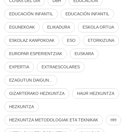
COSAS DEL DÍA
DBH
EDUCACIÓN
EDUCACIÓN INFANTIL
EDUCACIÓN INFANTIL
EGUNEKOAK
ELIKADURA
ESKOLA ORTUA
ESKOLAZ KANPOKOAK
ESO
ETORKIZUNA
EUROPAR ESPERIENTZIAK
EUSKARA
EXPERTIA
EXTRAESCOLARES
EZAGUTUN DAIGUN...
GIZARTERAKO HEZKUNTZA
HAUR HEZKUNTZA
HEZKUNTZA
HEZKUNTZA METODOLOGIAK ETA TEKNIKAK
HH