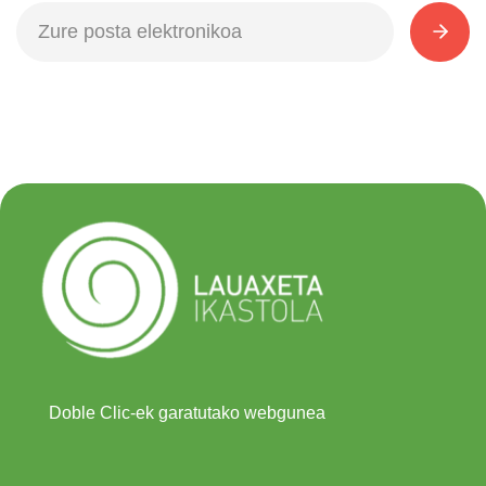
Doble Clic-ek garatutako webgunea