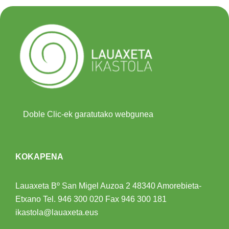
Doble Clic-ek garatutako webgunea
KOKAPENA
Lauaxeta Bº San Migel Auzoa 2
48340 Amorebieta-
Etxano
Tel.
946 300 020
Fax 946 300 181
ikastola@lauaxeta.eus