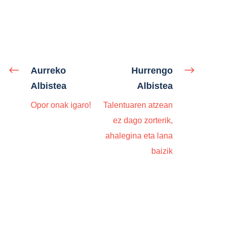
Aurreko
Hurrengo
Albistea
Albistea
Opor onak igaro!
Talentuaren atzean
ez dago zorterik,
ahalegina eta lana
baizik