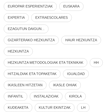
EUROPAR ESPERIENTZIAK
EUSKARA
EXPERTIA
EXTRAESCOLARES
EZAGUTUN DAIGUN...
GIZARTERAKO HEZKUNTZA
HAUR HEZKUNTZA
HEZKUNTZA
HEZKUNTZA METODOLOGIAK ETA TEKNIKAK
HH
HITZALDIAK ETA TOPAKETAK
IGUALDAD
IKASLEEN HITZETAN
IKASLE OHIAK
INFANTIL
INSTALAZIOAK
KIROLA
KUDEAKETA
KULTUR EKINTZAK
LH