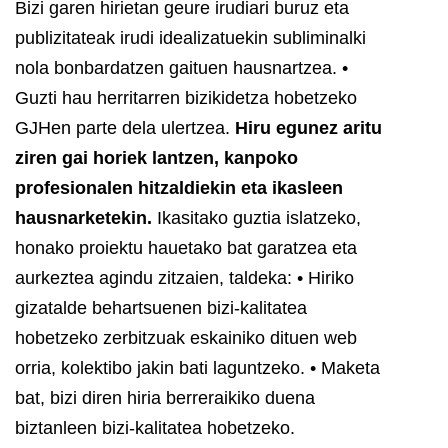
Bizi garen hirietan geure irudiari buruz eta
publizitateak irudi idealizatuekin subliminalki
nola bonbardatzen gaituen hausnartzea.
•
Guzti hau herritarren bizikidetza hobetzeko
GJHen parte dela ulertzea.
Hiru egunez aritu
ziren gai horiek lantzen, kanpoko
profesionalen hitzaldiekin eta ikasleen
hausnarketekin.
Ikasitako guztia islatzeko,
honako proiektu hauetako bat garatzea eta
aurkeztea agindu zitzaien, taldeka:
• Hiriko
gizatalde behartsuenen bizi-kalitatea
hobetzeko zerbitzuak eskainiko dituen web
orria, kolektibo jakin bati laguntzeko.
• Maketa
bat, bizi diren hiria berreraikiko duena
biztanleen bizi-kalitatea hobetzeko.