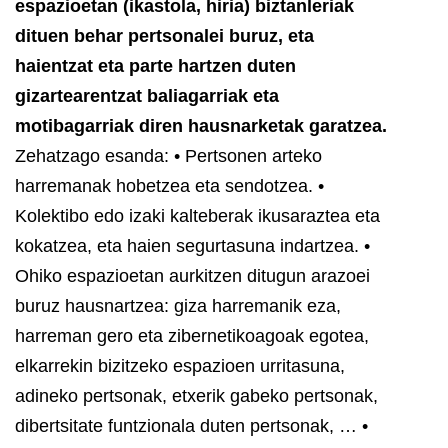
espazioetan (ikastola, hiria) biztanleriak
dituen behar pertsonalei buruz, eta
haientzat eta parte hartzen duten
gizartearentzat baliagarriak eta
motibagarriak diren hausnarketak garatzea.
Zehatzago esanda:
• Pertsonen arteko
harremanak hobetzea eta sendotzea.
•
Kolektibo edo izaki kalteberak ikusaraztea eta
kokatzea, eta haien segurtasuna indartzea.
•
Ohiko espazioetan aurkitzen ditugun arazoei
buruz hausnartzea: giza harremanik eza,
harreman gero eta zibernetikoagoak egotea,
elkarrekin bizitzeko espazioen urritasuna,
adineko pertsonak, etxerik gabeko pertsonak,
dibertsitate funtzionala duten pertsonak, …
•