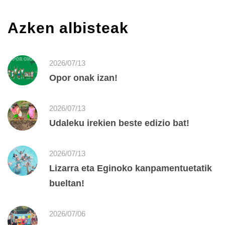
Azken albisteak
2026/07/13
Opor onak izan!
2026/07/13
Udaleku irekien beste edizio bat!
2026/07/13
Lizarra eta Eginoko kanpamentuetatik
bueltan!
2026/07/06