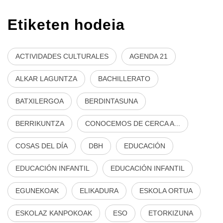
Etiketen hodeia
ACTIVIDADES CULTURALES
AGENDA 21
ALKAR LAGUNTZA
BACHILLERATO
BATXILERGOA
BERDINTASUNA
BERRIKUNTZA
CONOCEMOS DE CERCA A...
COSAS DEL DÍA
DBH
EDUCACIÓN
EDUCACIÓN INFANTIL
EDUCACIÓN INFANTIL
EGUNEKOAK
ELIKADURA
ESKOLA ORTUA
ESKOLAZ KANPOKOAK
ESO
ETORKIZUNA