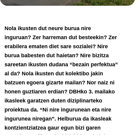
Nola ikusten dut neure burua nire
inguruan? Zer harreman dut besteekin? Zer
erabilera ematen diet sare sozialei? Nire
burua babesten dut haietan? Nire bizitza
sareetan ikusten dudana “bezain perfektua”
al da? Nola ikusten dut kolektibo jakin
batzuen egoera gizarte mailan? Nor naiz ni
honen guztiaren erdian?
DBHko 3. mailako
ikasleek garatzen duten diziplinarteko
proiektua da. “Ni nire ingurunean eta nire
ingurunea niregan”. Helburua da ikasleak
kontzientziatzea gaur egun bizi garen