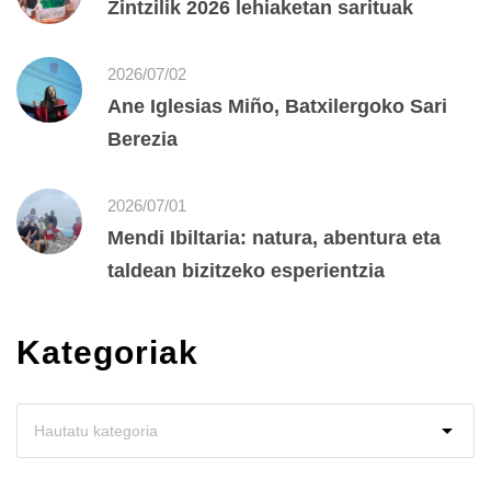
Zintzilik 2026 lehiaketan sarituak
2026/07/02
Ane Iglesias Miño, Batxilergoko Sari
Berezia
2026/07/01
Mendi Ibiltaria: natura, abentura eta
taldean bizitzeko esperientzia
Kategoriak