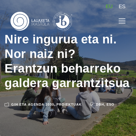
EU
ES
Nire ingurua eta ni.
Nor naiz ni?
Erantzun beharreko
galdera garrantzitsua
GIH ETA AGENDA 2030
,
PROIEKTUAK
DBH
,
ESO