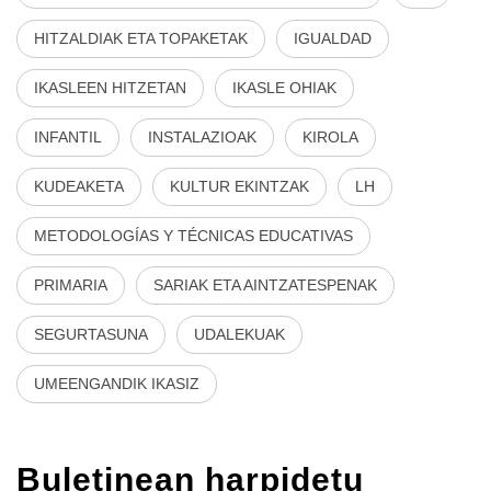
HITZALDIAK ETA TOPAKETAK
IGUALDAD
IKASLEEN HITZETAN
IKASLE OHIAK
INFANTIL
INSTALAZIOAK
KIROLA
KUDEAKETA
KULTUR EKINTZAK
LH
METODOLOGÍAS Y TÉCNICAS EDUCATIVAS
PRIMARIA
SARIAK ETA AINTZATESPENAK
SEGURTASUNA
UDALEKUAK
UMEENGANDIK IKASIZ
Buletinean harpidetu