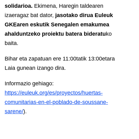
solidarioa.
Ekimena, Haregin taldearen
izaeragaz bat dator,
jasotako dirua Euleuk
GKEaren eskutik Senegalen emakumea
ahalduntzeko proiektu batera bideratu
ko
baita.
Bihar eta zapatuan ere 11:00tatik 13:00etara
Laia gunean izango dira.
Informazio gehiago:
https://euleuk.org/es/proyectos/huertas-
comunitarias-en-el-poblado-de-soussane-
sarene/
).