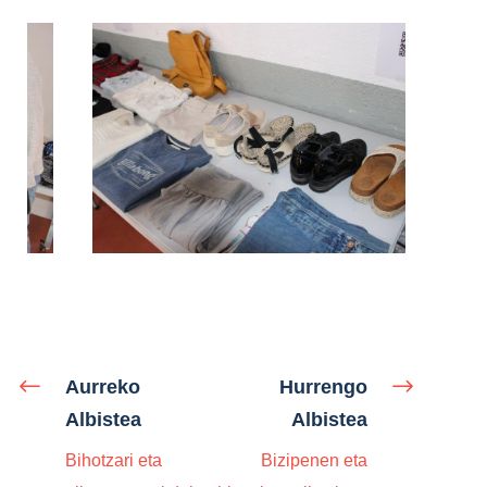
Aurreko
Hurrengo
Albistea
Albistea
Bihotzari eta
Bizipenen eta