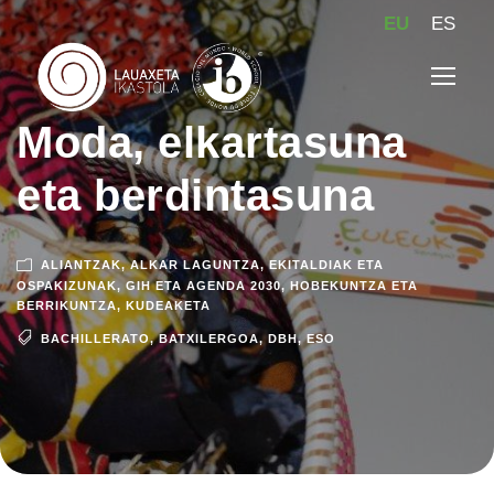
EU
ES
Moda, elkartasuna
eta berdintasuna
ALIANTZAK
,
ALKAR LAGUNTZA
,
EKITALDIAK ETA
OSPAKIZUNAK
,
GIH ETA AGENDA 2030
,
HOBEKUNTZA ETA
BERRIKUNTZA
,
KUDEAKETA
BACHILLERATO
,
BATXILERGOA
,
DBH
,
ESO