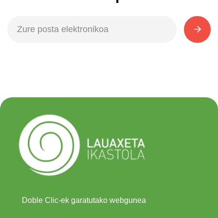
Doble Clic-ek garatutako webgunea