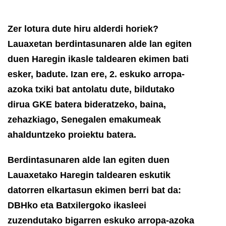
Zer lotura dute hiru alderdi horiek?
Lauaxetan berdintasunaren alde lan egiten
duen Haregin ikasle taldearen ekimen bati
esker, badute. Izan ere, 2. eskuko arropa-
azoka txiki bat antolatu dute, bildutako
dirua GKE batera bideratzeko, baina,
zehazkiago, Senegalen emakumeak
ahalduntzeko proiektu batera.
Berdintasunaren alde lan egiten duen
Lauaxetako Haregin taldearen eskutik
datorren elkartasun ekimen berri bat da:
DBHko eta Batxilergoko ikasleei
zuzendutako bigarren eskuko arropa-azoka