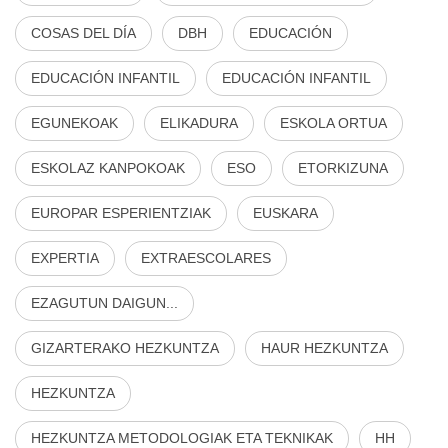
COSAS DEL DÍA
DBH
EDUCACIÓN
EDUCACIÓN INFANTIL
EDUCACIÓN INFANTIL
EGUNEKOAK
ELIKADURA
ESKOLA ORTUA
ESKOLAZ KANPOKOAK
ESO
ETORKIZUNA
EUROPAR ESPERIENTZIAK
EUSKARA
EXPERTIA
EXTRAESCOLARES
EZAGUTUN DAIGUN...
GIZARTERAKO HEZKUNTZA
HAUR HEZKUNTZA
HEZKUNTZA
HEZKUNTZA METODOLOGIAK ETA TEKNIKAK
HH