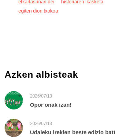
elkartasunari dei
historiaren ikasketa
egiten dion txokoa
Azken albisteak
2026/07/13
Opor onak izan!
2026/07/13
Udaleku irekien beste edizio bat!