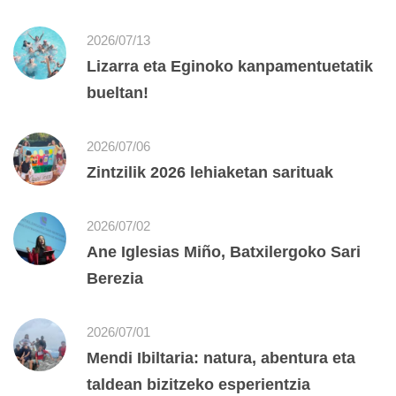
2026/07/13
Lizarra eta Eginoko kanpamentuetatik
bueltan!
2026/07/06
Zintzilik 2026 lehiaketan sarituak
2026/07/02
Ane Iglesias Miño, Batxilergoko Sari
Berezia
2026/07/01
Mendi Ibiltaria: natura, abentura eta
taldean bizitzeko esperientzia