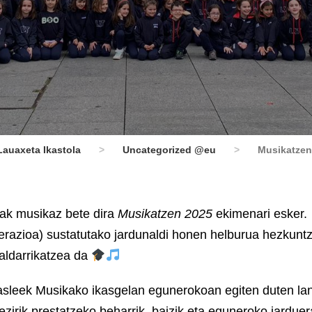
Lauaxeta Ikastola
>
Uncategorized @eu
>
Musikatzen
ioak musikaz bete dira
Musikatzen 2025
ekimenari esker.
zioa) sustatutako jardunaldi honen helburua hezkunt
 aldarrikatzea da
kasleek Musikako ikasgelan egunerokoan egiten duten la
zirik prestatzeko beharrik, baizik eta eguneroko jarduer