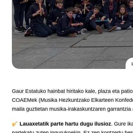
Gaur Estatuko hainbat hiritako kale, plaza eta pat
COAEMek (Musika Hezkuntzako Elkarteen Konfedera
maila guztietan musika-irakaskuntzaren garrantzia
Lauaxetatik parte hartu dugu ilusioz
. Gure i
partekatu zuten ingurukoekin. Ez zen kontzertu bere