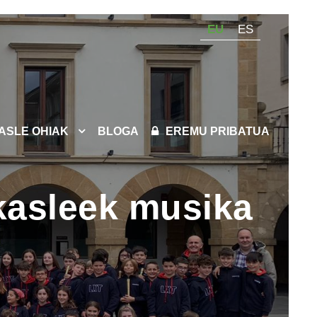
EU
ES
KASLE OHIAK
BLOGA
EREMU PRIBATUA
kasleek musika