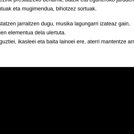
entuak eta mugimendua, bihotzez sortuak.
atzen jarraitzen dugu, musika lagungarri izateaz gain,
uen elementua dela ulertuta.
uztiei, ikasleei eta baita lainoei ere, aterri mantentze a