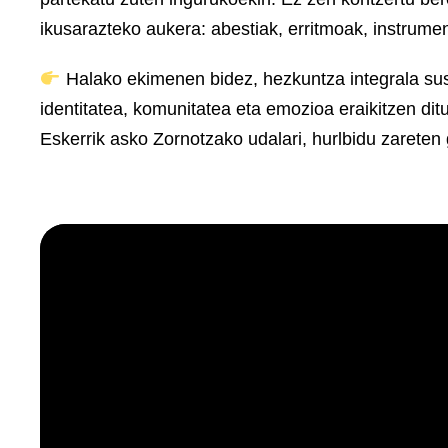
ikusarazteko aukera: abestiak, erritmoak, instrum
Halako ekimenen bidez, hezkuntza integrala sust
identitatea, komunitatea eta emozioa eraikitzen dit
Eskerrik asko Zornotzako udalari, hurlbidu zareten g