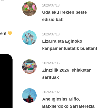
2026/07/13
Udaleku irekien beste
edizio bat!
rren!
2026/07/13
Lizarra eta Eginoko
kanpamentuetatik bueltan!
2026/07/06
Zintzilik 2026 lehiaketan
sarituak
2026/07/02
Ane Iglesias Miño,
Batxilergoko Sari Berezia