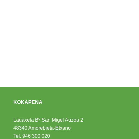
KOKAPENA
Lauaxeta Bº San Migel Auzoa 2
48340 Amorebieta-Etxano
Tel.
946 300 020