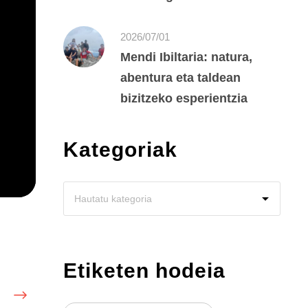
2026/07/01
Mendi Ibiltaria: natura,
abentura eta taldean
bizitzeko esperientzia
Kategoriak
Etiketen hodeia