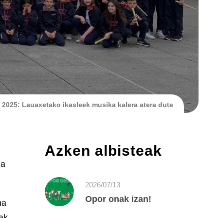
 2025: Lauaxetako ikasleek musika kalera atera dute
Azken albisteak
za
2026/07/13
Opor onak izan!
na
ak