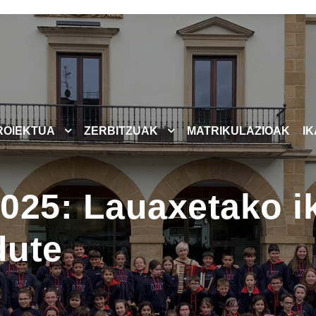
ROIEKTUA
ZERBITZUAK
MATRIKULAZIOAK
I
025: Lauaxetako i
dute