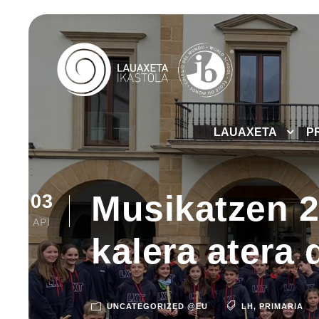
LAUAXETA
P
Musikatzen 2
03
API
kalera atera 
UNCATEGORIZED @EU
LH
,
PRIMARIA