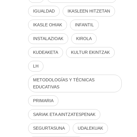
IGUALDAD
IKASLEEN HITZETAN
IKASLE OHIAK
INFANTIL
INSTALAZIOAK
KIROLA
KUDEAKETA
KULTUR EKINTZAK
LH
METODOLOGÍAS Y TÉCNICAS
EDUCATIVAS
PRIMARIA
SARIAK ETA AINTZATESPENAK
SEGURTASUNA
UDALEKUAK