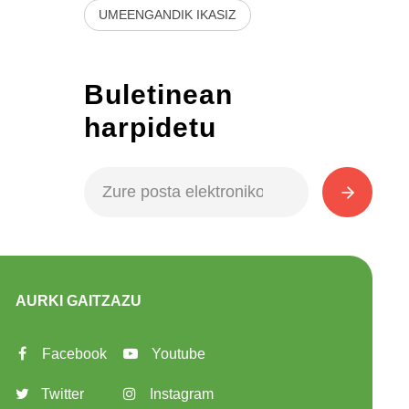
UMEENGANDIK IKASIZ
Buletinean
harpidetu
AURKI GAITZAZU
Facebook
Youtube
Twitter
Instagram