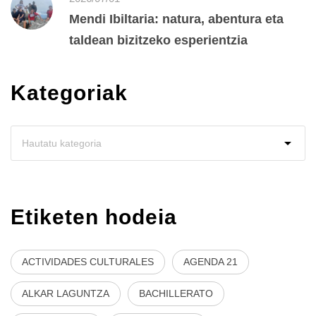
Mendi Ibiltaria: natura, abentura eta
taldean bizitzeko esperientzia
Kategoriak
Etiketen hodeia
ACTIVIDADES CULTURALES
AGENDA 21
ALKAR LAGUNTZA
BACHILLERATO