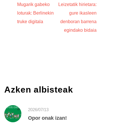
Mugarik gabeko
Leizetatik hirietara:
loturak: Berlinekin
gure ikasleen
truke digitala
denboran barrena
egindako bidaia
Azken albisteak
2026/07/13
Opor onak izan!