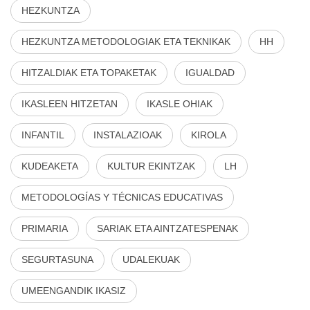
HEZKUNTZA
HEZKUNTZA METODOLOGIAK ETA TEKNIKAK
HH
HITZALDIAK ETA TOPAKETAK
IGUALDAD
IKASLEEN HITZETAN
IKASLE OHIAK
INFANTIL
INSTALAZIOAK
KIROLA
KUDEAKETA
KULTUR EKINTZAK
LH
METODOLOGÍAS Y TÉCNICAS EDUCATIVAS
PRIMARIA
SARIAK ETA AINTZATESPENAK
SEGURTASUNA
UDALEKUAK
UMEENGANDIK IKASIZ