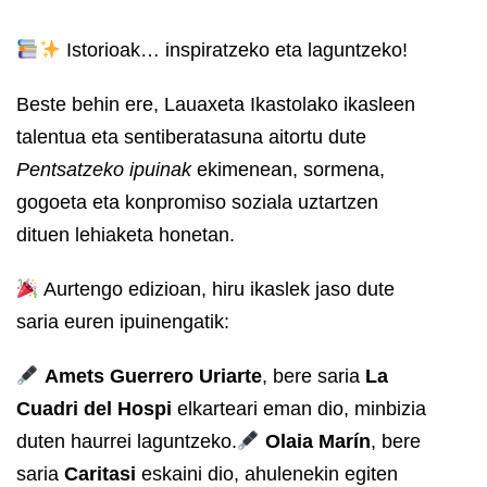
Istorioak… inspiratzeko eta laguntzeko!
Beste behin ere, Lauaxeta Ikastolako ikasleen
talentua eta sentiberatasuna aitortu dute
Pentsatzeko ipuinak
ekimenean, sormena,
gogoeta eta konpromiso soziala uztartzen
dituen lehiaketa honetan.
Aurtengo edizioan, hiru ikaslek jaso dute
saria euren ipuinengatik:
Amets Guerrero Uriarte
, bere saria
La
Cuadri del Hospi
elkarteari eman dio, minbizia
duten haurrei laguntzeko.
Olaia Marín
, bere
saria
Caritasi
eskaini dio, ahulenekin egiten