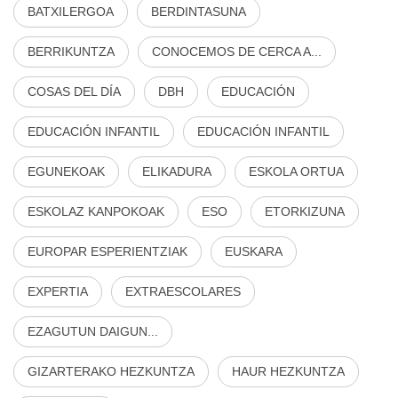
BATXILERGOA
BERDINTASUNA
BERRIKUNTZA
CONOCEMOS DE CERCA A...
COSAS DEL DÍA
DBH
EDUCACIÓN
EDUCACIÓN INFANTIL
EDUCACIÓN INFANTIL
EGUNEKOAK
ELIKADURA
ESKOLA ORTUA
ESKOLAZ KANPOKOAK
ESO
ETORKIZUNA
EUROPAR ESPERIENTZIAK
EUSKARA
EXPERTIA
EXTRAESCOLARES
EZAGUTUN DAIGUN...
GIZARTERAKO HEZKUNTZA
HAUR HEZKUNTZA