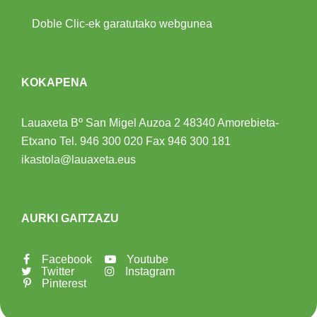
Doble Clic-ek garatutako webgunea
KOKAPENA
Lauaxeta Bº San Migel Auzoa 2
48340 Amorebieta-
Etxano
Tel.
946 300 020
Fax 946 300 181
ikastola@lauaxeta.eus
AURKI GAITZAZU
Facebook
Youtube
Twitter
Instagram
Pinterest