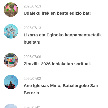
2026/07/13
Udaleku irekien beste edizio bat!
2026/07/13
Lizarra eta Eginoko kanpamentuetatik
bueltan!
2026/07/06
Zintzilik 2026 lehiaketan sarituak
2026/07/02
Ane Iglesias Miño, Batxilergoko Sari
Berezia
2026/07/01