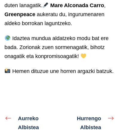
duten lanagatik.
Mare Alconada Carro
,
Greenpeace
aukeratu du, ingurumenaren
aldeko borrokan laguntzeko.
Idaztea mundua aldatzeko modu bat ere
bada. Zorionak zuen sormenagatik, bihotz
onagatik eta konpromisoagatik!
Hemen dituzue une horren argazki batzuk.
Aurreko
Hurrengo
Albistea
Albistea