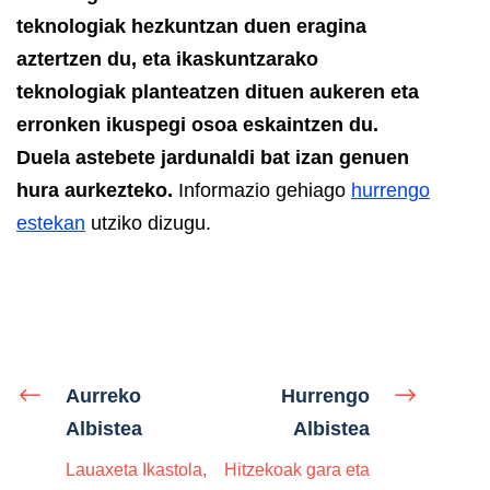
teknologiak hezkuntzan duen eragina
aztertzen du, eta ikaskuntzarako
teknologiak planteatzen dituen aukeren eta
erronken ikuspegi osoa eskaintzen du.
Duela astebete jardunaldi bat izan genuen
hura aurkezteko.
Informazio gehiago
hurrengo
estekan
utziko dizugu.
Aurreko
Hurrengo
Albistea
Albistea
Lauaxeta Ikastola,
Hitzekoak gara eta