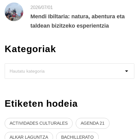
2026/07/01
Mendi Ibiltaria: natura, abentura eta
taldean bizitzeko esperientzia
Kategoriak
Etiketen hodeia
ACTIVIDADES CULTURALES
AGENDA 21
ALKAR LAGUNTZA
BACHILLERATO