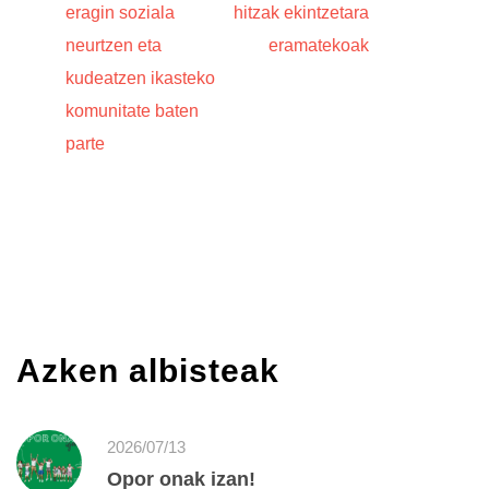
eragin soziala
hitzak ekintzetara
neurtzen eta
eramatekoak
kudeatzen ikasteko
komunitate baten
parte
Azken albisteak
2026/07/13
Opor onak izan!