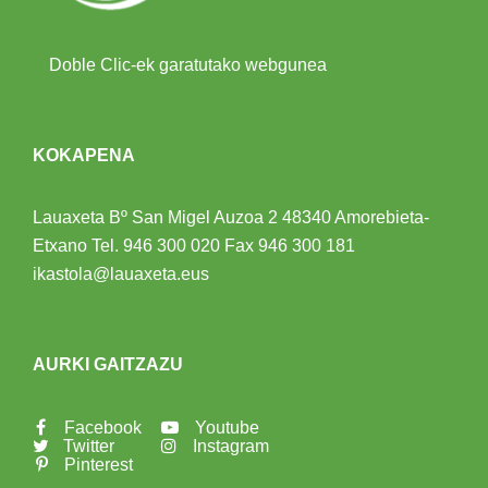
Doble Clic-ek garatutako webgunea
KOKAPENA
Lauaxeta Bº San Migel Auzoa 2
48340 Amorebieta-
Etxano
Tel.
946 300 020
Fax 946 300 181
ikastola@lauaxeta.eus
AURKI GAITZAZU
Facebook
Youtube
Twitter
Instagram
Pinterest