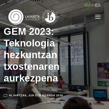
EU
ES
GEM 2023:
Teknologia
hezkuntzan
txostenaren
aurkezpena
ALIANTZAK
,
GIH ETA AGENDA 2030