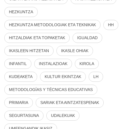
HEZKUNTZA
HEZKUNTZA METODOLOGIAK ETA TEKNIKAK
HH
HITZALDIAK ETA TOPAKETAK
IGUALDAD
IKASLEEN HITZETAN
IKASLE OHIAK
INFANTIL
INSTALAZIOAK
KIROLA
KUDEAKETA
KULTUR EKINTZAK
LH
METODOLOGÍAS Y TÉCNICAS EDUCATIVAS
PRIMARIA
SARIAK ETA AINTZATESPENAK
SEGURTASUNA
UDALEKUAK
UMEENGANDIK IKASIZ