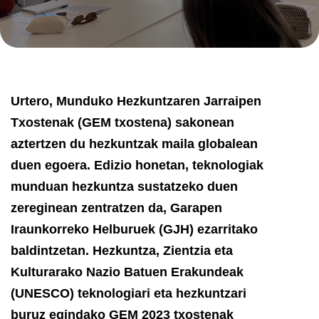
Urtero, Munduko Hezkuntzaren Jarraipen
Txostenak (GEM txostena) sakonean
aztertzen du hezkuntzak maila globalean
duen egoera. Edizio honetan, teknologiak
munduan hezkuntza sustatzeko duen
zereginean zentratzen da, Garapen
Iraunkorreko Helburuek (GJH) ezarritako
baldintzetan. Hezkuntza, Zientzia eta
Kulturarako Nazio Batuen Erakundeak
(UNESCO) teknologiari eta hezkuntzari
buruz egindako GEM 2023 txostenak