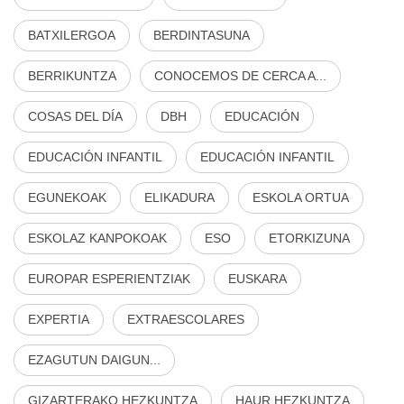
BATXILERGOA
BERDINTASUNA
BERRIKUNTZA
CONOCEMOS DE CERCA A...
COSAS DEL DÍA
DBH
EDUCACIÓN
EDUCACIÓN INFANTIL
EDUCACIÓN INFANTIL
EGUNEKOAK
ELIKADURA
ESKOLA ORTUA
ESKOLAZ KANPOKOAK
ESO
ETORKIZUNA
EUROPAR ESPERIENTZIAK
EUSKARA
EXPERTIA
EXTRAESCOLARES
EZAGUTUN DAIGUN...
GIZARTERAKO HEZKUNTZA
HAUR HEZKUNTZA