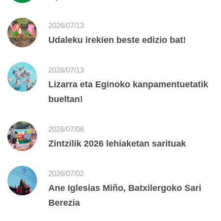
2026/07/13
Udaleku irekien beste edizio bat!
2026/07/13
Lizarra eta Eginoko kanpamentuetatik
bueltan!
2026/07/06
Zintzilik 2026 lehiaketan sarituak
2026/07/02
Ane Iglesias Miño, Batxilergoko Sari
Berezia