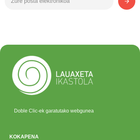
Doble Clic-ek garatutako webgunea
KOKAPENA