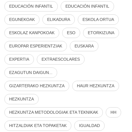
EDUCACIÓN INFANTIL
EDUCACIÓN INFANTIL
EGUNEKOAK
ELIKADURA
ESKOLA ORTUA
ESKOLAZ KANPOKOAK
ESO
ETORKIZUNA
EUROPAR ESPERIENTZIAK
EUSKARA
EXPERTIA
EXTRAESCOLARES
EZAGUTUN DAIGUN...
GIZARTERAKO HEZKUNTZA
HAUR HEZKUNTZA
HEZKUNTZA
HEZKUNTZA METODOLOGIAK ETA TEKNIKAK
HH
HITZALDIAK ETA TOPAKETAK
IGUALDAD