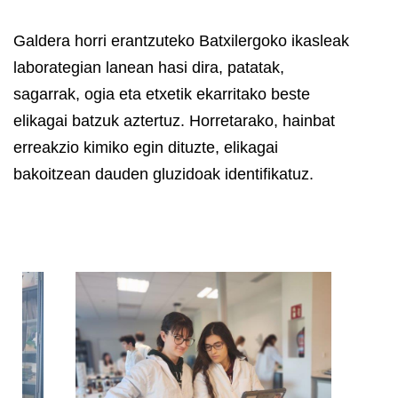
Galdera horri erantzuteko Batxilergoko ikasleak
laborategian lanean hasi dira, patatak,
sagarrak, ogia eta etxetik ekarritako beste
elikagai batzuk aztertuz. Horretarako, hainbat
erreakzio kimiko egin dituzte, elikagai
bakoitzean dauden gluzidoak identifikatuz.