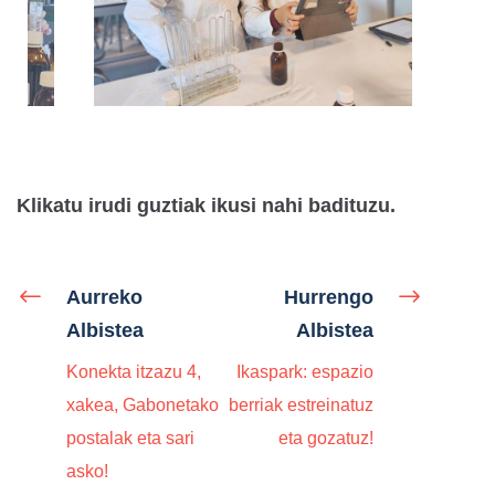
Klikatu irudi guztiak ikusi nahi badituzu.
Aurreko
Hurrengo
Albistea
Albistea
Konekta itzazu 4,
Ikaspark: espazio
xakea, Gabonetako
berriak estreinatuz
postalak eta sari
eta gozatuz!
asko!