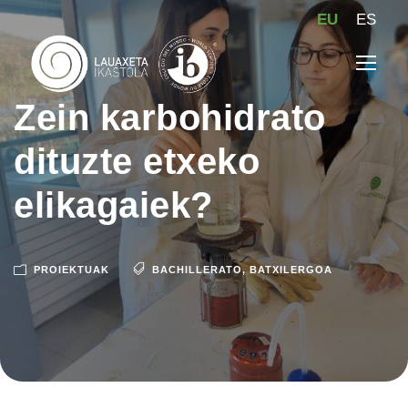
EU
ES
Zein karbohidrato
dituzte etxeko
elikagaiek?
PROIEKTUAK
BACHILLERATO
,
BATXILERGOA