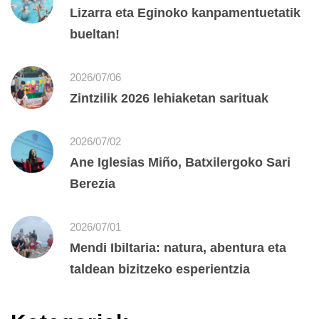
Lizarra eta Eginoko kanpamentuetatik
bueltan!
2026/07/06
Zintzilik 2026 lehiaketan sarituak
2026/07/02
Ane Iglesias Miño, Batxilergoko Sari
Berezia
2026/07/01
Mendi Ibiltaria: natura, abentura eta
taldean bizitzeko esperientzia