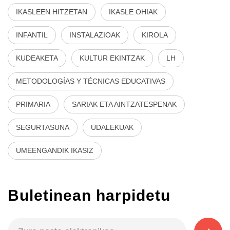
IKASLEEN HITZETAN
IKASLE OHIAK
INFANTIL
INSTALAZIOAK
KIROLA
KUDEAKETA
KULTUR EKINTZAK
LH
METODOLOGÍAS Y TÉCNICAS EDUCATIVAS
PRIMARIA
SARIAK ETA AINTZATESPENAK
SEGURTASUNA
UDALEKUAK
UMEENGANDIK IKASIZ
Buletinean harpidetu