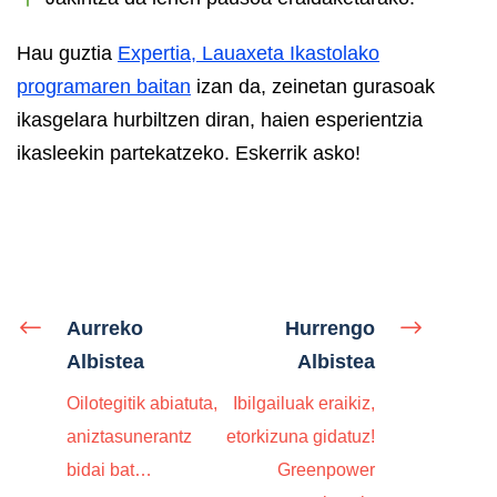
Hau guztia
Expertia, Lauaxeta Ikastolako
programaren baitan
izan da, zeinetan gurasoak
ikasgelara hurbiltzen diran, haien esperientzia
ikasleekin partekatzeko. Eskerrik asko!
Aurreko
Hurrengo
Albistea
Albistea
Oilotegitik abiatuta,
Ibilgailuak eraikiz,
aniztasunerantz
etorkizuna gidatuz!
bidai bat…
Greenpower