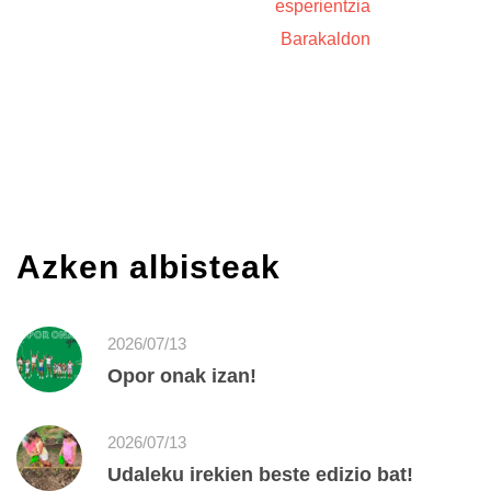
esperientzia
Barakaldon
Azken albisteak
2026/07/13
Opor onak izan!
2026/07/13
Udaleku irekien beste edizio bat!