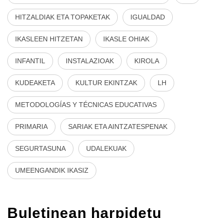
HITZALDIAK ETA TOPAKETAK
IGUALDAD
IKASLEEN HITZETAN
IKASLE OHIAK
INFANTIL
INSTALAZIOAK
KIROLA
KUDEAKETA
KULTUR EKINTZAK
LH
METODOLOGÍAS Y TÉCNICAS EDUCATIVAS
PRIMARIA
SARIAK ETA AINTZATESPENAK
SEGURTASUNA
UDALEKUAK
UMEENGANDIK IKASIZ
Buletinean harpidetu