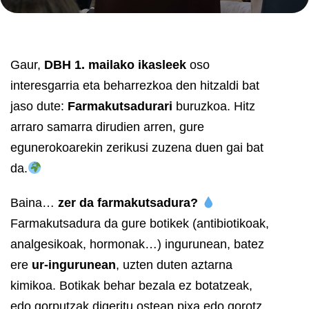
Gaur,
DBH 1. mailako ikasleek
oso
interesgarria eta beharrezkoa den hitzaldi bat
jaso dute:
Farmakutsadurari
buruzkoa. Hitz
arraro samarra dirudien arren, gure
egunerokoarekin zerikusi zuzena duen gai bat
da.
Baina…
zer da farmakutsadura?
Farmakutsadura da gure botikek (antibiotikoak,
analgesikoak, hormonak…) ingurunean, batez
ere
ur-ingurunean
, uzten duten aztarna
kimikoa. Botikak behar bezala ez botatzeak,
edo gorputzak digeritu ostean pixa edo gorotz