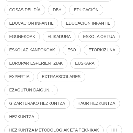
COSAS DEL DÍA
DBH
EDUCACIÓN
EDUCACIÓN INFANTIL
EDUCACIÓN INFANTIL
EGUNEKOAK
ELIKADURA
ESKOLA ORTUA
ESKOLAZ KANPOKOAK
ESO
ETORKIZUNA
EUROPAR ESPERIENTZIAK
EUSKARA
EXPERTIA
EXTRAESCOLARES
EZAGUTUN DAIGUN...
GIZARTERAKO HEZKUNTZA
HAUR HEZKUNTZA
HEZKUNTZA
HEZKUNTZA METODOLOGIAK ETA TEKNIKAK
HH