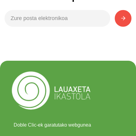
Doble Clic-ek garatutako webgunea