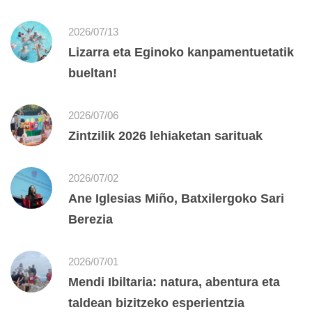
2026/07/13
Lizarra eta Eginoko kanpamentuetatik
bueltan!
2026/07/06
Zintzilik 2026 lehiaketan sarituak
2026/07/02
Ane Iglesias Miño, Batxilergoko Sari
Berezia
2026/07/01
Mendi Ibiltaria: natura, abentura eta
taldean bizitzeko esperientzia