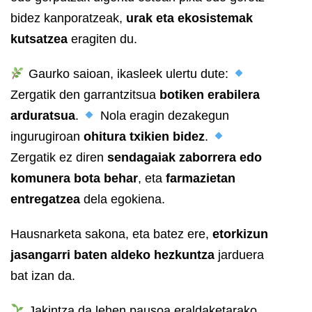
bidez kanporatzeak,
urak eta ekosistemak
kutsatzea
eragiten du.
Gaurko saioan, ikasleek ulertu dute:
Zergatik den garrantzitsua
botiken erabilera
arduratsua
.
Nola eragin dezakegun
ingurugiroan
ohitura txikien bidez
.
Zergatik ez diren
sendagaiak zaborrera edo
komunera bota behar
, eta
farmazietan
entregatzea
dela egokiena.
Hausnarketa sakona, eta batez ere,
etorkizun
jasangarri baten aldeko hezkuntza
jarduera
bat izan da.
Jakintza da lehen pausoa eraldaketarako.