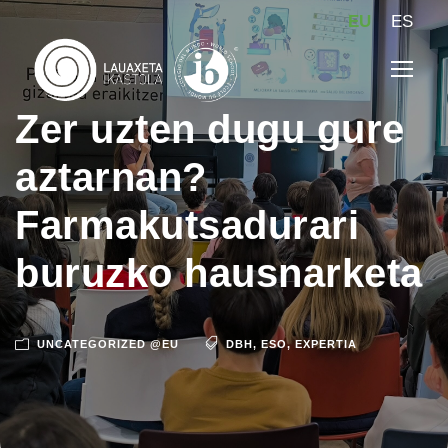
EU
ES
Zer uzten dugu gure
aztarnan?
Farmakutsadurari
buruzko hausnarketa
UNCATEGORIZED @EU
DBH
,
ESO
,
EXPERTIA