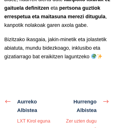
gaituela definitzen
eta
pertsona guztiok
errespetua eta maitasuna merezi ditugula
,
kanpotik nolakoak garen axola gabe.
Bizitzako ikasgaia, jakin-minetik eta jolastetik
abiatuta, mundu bidezkoago, inklusibo eta
gizatiarrago bat eraikitzen laguntzeko
Aurreko
Hurrengo
Albistea
Albistea
LXT Kirol eguna
Zer uzten dugu