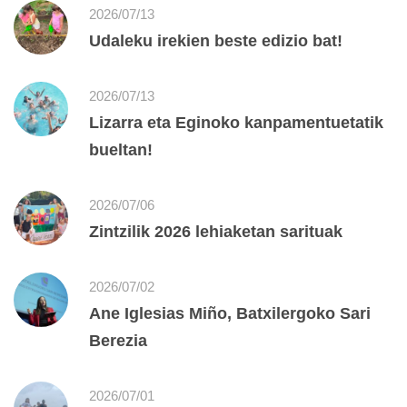
2026/07/13
Udaleku irekien beste edizio bat!
2026/07/13
Lizarra eta Eginoko kanpamentuetatik
bueltan!
2026/07/06
Zintzilik 2026 lehiaketan sarituak
2026/07/02
Ane Iglesias Miño, Batxilergoko Sari
Berezia
2026/07/01