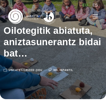
EU
ES
Oilotegitik abiatuta,
aniztasunerantz bidai
bat…
UNCATEGORIZED @EU
HH
,
INFANTIL