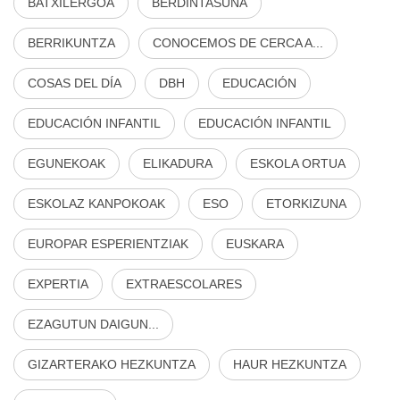
BATXILERGOA
BERDINTASUNA
BERRIKUNTZA
CONOCEMOS DE CERCA A...
COSAS DEL DÍA
DBH
EDUCACIÓN
EDUCACIÓN INFANTIL
EDUCACIÓN INFANTIL
EGUNEKOAK
ELIKADURA
ESKOLA ORTUA
ESKOLAZ KANPOKOAK
ESO
ETORKIZUNA
EUROPAR ESPERIENTZIAK
EUSKARA
EXPERTIA
EXTRAESCOLARES
EZAGUTUN DAIGUN...
GIZARTERAKO HEZKUNTZA
HAUR HEZKUNTZA