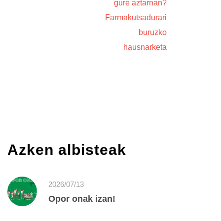
gure aztarnan?
Farmakutsadurari
buruzko
hausnarketa
Azken albisteak
2026/07/13
Opor onak izan!