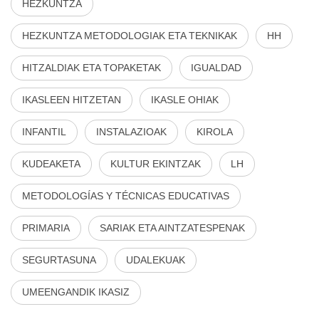
HEZKUNTZA
HEZKUNTZA METODOLOGIAK ETA TEKNIKAK
HH
HITZALDIAK ETA TOPAKETAK
IGUALDAD
IKASLEEN HITZETAN
IKASLE OHIAK
INFANTIL
INSTALAZIOAK
KIROLA
KUDEAKETA
KULTUR EKINTZAK
LH
METODOLOGÍAS Y TÉCNICAS EDUCATIVAS
PRIMARIA
SARIAK ETA AINTZATESPENAK
SEGURTASUNA
UDALEKUAK
UMEENGANDIK IKASIZ