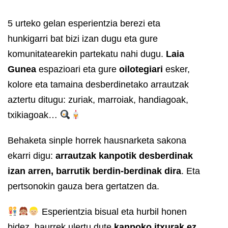
5 urteko gelan esperientzia berezi eta
hunkigarri bat bizi izan dugu eta gure
komunitatearekin partekatu nahi dugu.
Laia
Gunea
espazioari eta gure
oilotegiari
esker,
kolore eta tamaina desberdinetako arrautzak
aztertu ditugu: zuriak, marroiak, handiagoak,
txikiagoak…
Behaketa sinple horrek hausnarketa sakona
ekarri digu:
arrautzak kanpotik desberdinak
izan arren, barrutik berdin-berdinak dira
. Eta
pertsonokin gauza bera gertatzen da.
Esperientzia bisual eta hurbil honen
bidez, haurrek ulertu dute
kanpoko itxurak ez