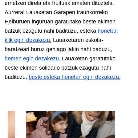
ernetzen direla eta fruituak ematen dituztela.
Aurrera!
Lauaxetan Garapen Iraunkorreko
Helburuen inguruan garatutako beste ekimen
batzuk ezagutu nahi badituzu, esteka
honetan
klik egin dezakezu.
Lauaxetaren eskola-
baratzeari buruz gehiago jakin nahi baduzu,
hemen egin dezakezu.
Lauaxetan garatutako
beste ekimen solidario batzuk ezagutu nahi
badituzu,
beste esteka honetan egin dezakezu.