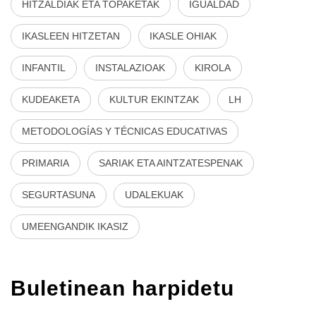
HITZALDIAK ETA TOPAKETAK
IGUALDAD
IKASLEEN HITZETAN
IKASLE OHIAK
INFANTIL
INSTALAZIOAK
KIROLA
KUDEAKETA
KULTUR EKINTZAK
LH
METODOLOGÍAS Y TÉCNICAS EDUCATIVAS
PRIMARIA
SARIAK ETA AINTZATESPENAK
SEGURTASUNA
UDALEKUAK
UMEENGANDIK IKASIZ
Buletinean harpidetu