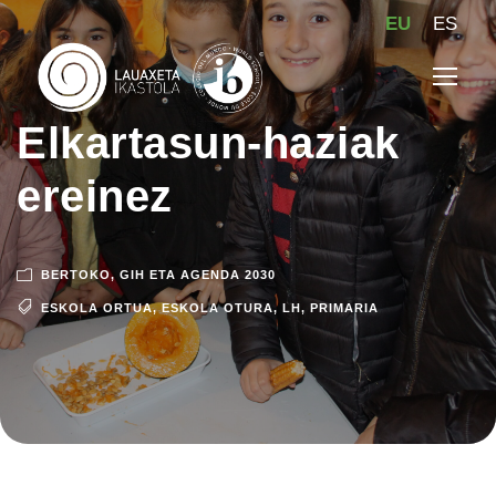
EU
ES
Elkartasun-haziak
ereinez
BERTOKO
,
GIH ETA AGENDA 2030
ESKOLA ORTUA
,
ESKOLA OTURA
,
LH
,
PRIMARIA