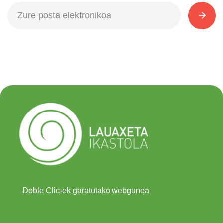
Doble Clic-ek garatutako webgunea