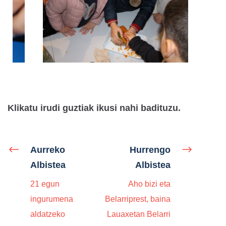
Klikatu irudi guztiak ikusi nahi badituzu.
Aurreko
Hurrengo
Albistea
Albistea
21 egun
Aho bizi eta
ingurumena
Belarriprest, baina
aldatzeko
Lauaxetan Belarri