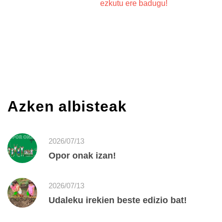
ezkutu ere badugu!
Azken albisteak
2026/07/13
Opor onak izan!
2026/07/13
Udaleku irekien beste edizio bat!