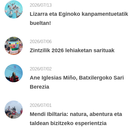
2026/07/13
Lizarra eta Eginoko kanpamentuetatik
bueltan!
2026/07/06
Zintzilik 2026 lehiaketan sarituak
2026/07/02
Ane Iglesias Miño, Batxilergoko Sari
Berezia
2026/07/01
Mendi Ibiltaria: natura, abentura eta
taldean bizitzeko esperientzia