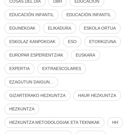
COSAS DEL DÍA
DBH
EDUCACIÓN
EDUCACIÓN INFANTIL
EDUCACIÓN INFANTIL
EGUNEKOAK
ELIKADURA
ESKOLA ORTUA
ESKOLAZ KANPOKOAK
ESO
ETORKIZUNA
EUROPAR ESPERIENTZIAK
EUSKARA
EXPERTIA
EXTRAESCOLARES
EZAGUTUN DAIGUN...
GIZARTERAKO HEZKUNTZA
HAUR HEZKUNTZA
HEZKUNTZA
HEZKUNTZA METODOLOGIAK ETA TEKNIKAK
HH