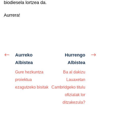
biodiesela lortzea da.
Aurrera!
Aurreko
Hurrengo
Albistea
Albistea
Gure hezkuntza
Ba al dakizu
proiektua
Lauaxetan
ezagutzeko bisitak
Cambridgeko titulu
ofizialak lor
ditzakezula?