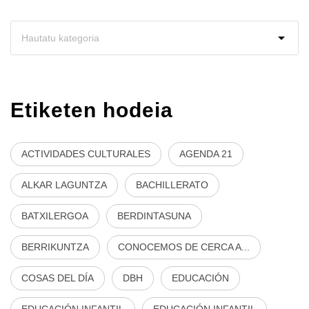
Etiketen hodeia
ACTIVIDADES CULTURALES
AGENDA 21
ALKAR LAGUNTZA
BACHILLERATO
BATXILERGOA
BERDINTASUNA
BERRIKUNTZA
CONOCEMOS DE CERCA A...
COSAS DEL DÍA
DBH
EDUCACIÓN
EDUCACIÓN INFANTIL
EDUCACIÓN INFANTIL