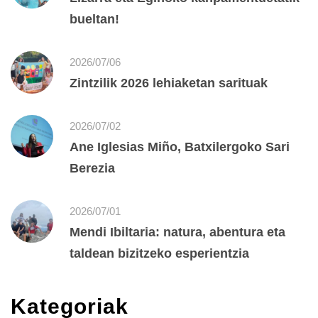
bueltan!
2026/07/06
Zintzilik 2026 lehiaketan sarituak
2026/07/02
Ane Iglesias Miño, Batxilergoko Sari
Berezia
2026/07/01
Mendi Ibiltaria: natura, abentura eta
taldean bizitzeko esperientzia
Kategoriak