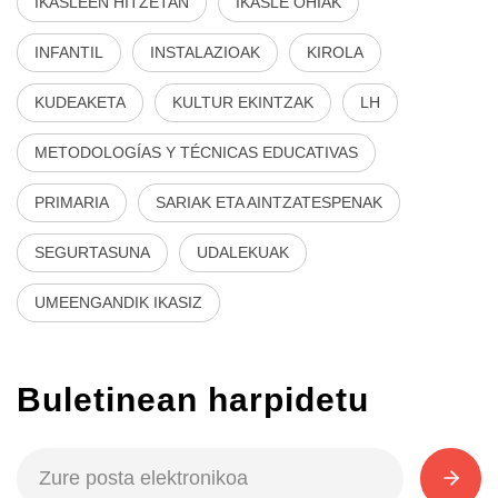
IKASLEEN HITZETAN
IKASLE OHIAK
INFANTIL
INSTALAZIOAK
KIROLA
KUDEAKETA
KULTUR EKINTZAK
LH
METODOLOGÍAS Y TÉCNICAS EDUCATIVAS
PRIMARIA
SARIAK ETA AINTZATESPENAK
SEGURTASUNA
UDALEKUAK
UMEENGANDIK IKASIZ
Buletinean harpidetu