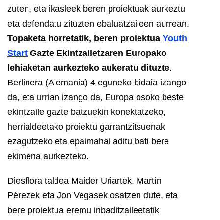
zuten, eta ikasleek beren proiektuak aurkeztu
eta defendatu zituzten ebaluatzaileen aurrean.
Topaketa horretatik, beren proiektua
Youth
Start
Gazte Ekintzailetzaren Europako
lehiaketan aurkezteko aukeratu dituzte
.
Berlinera (Alemania) 4 eguneko bidaia izango
da, eta urrian izango da, Europa osoko beste
ekintzaile gazte batzuekin konektatzeko,
herrialdeetako proiektu garrantzitsuenak
ezagutzeko eta epaimahai aditu bati bere
ekimena aurkezteko.
Diesflora taldea Maider Uriartek, Martín
Pérezek eta Jon Vegasek osatzen dute, eta
bere proiektua eremu inbaditzaileetatik