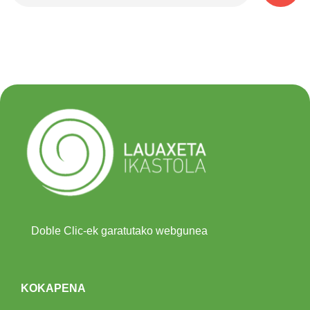
Doble Clic-ek garatutako webgunea
KOKAPENA