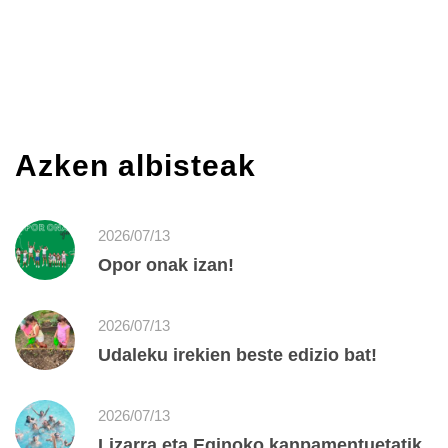
Azken albisteak
2026/07/13
Opor onak izan!
2026/07/13
Udaleku irekien beste edizio bat!
2026/07/13
Lizarra eta Eginoko kanpamentuetatik