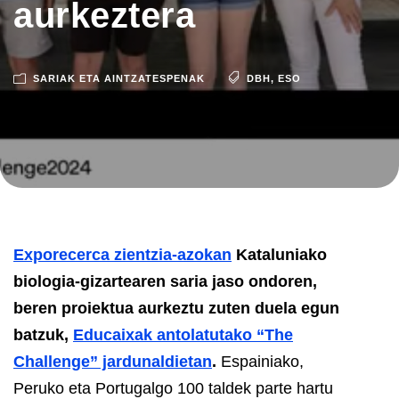
aurkeztera
SARIAK ETA AINTZATESPENAK
DBH
,
ESO
Exporecerca zientzia-azokan
Kataluniako
biologia-gizartearen saria jaso ondoren,
beren proiektua aurkeztu zuten duela egun
batzuk,
Educaixak antolatutako “The
Challenge” jardunaldietan
.
Espainiako,
Peruko eta Portugalgo 100 taldek parte hartu