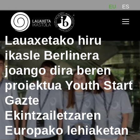
EU
ES
Lauaxetako hiru
ikasle Berlinera
joango dira beren
proiektua Youth Start
Gazte
Ekintzailetzaren
Europako lehiaketan