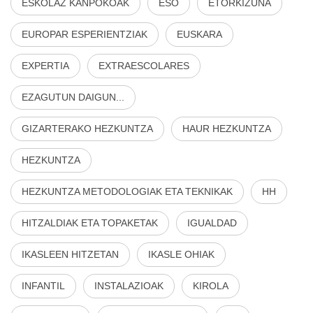
ESKOLAZ KANPOKOAK
ESO
ETORKIZUNA
EUROPAR ESPERIENTZIAK
EUSKARA
EXPERTIA
EXTRAESCOLARES
EZAGUTUN DAIGUN...
GIZARTERAKO HEZKUNTZA
HAUR HEZKUNTZA
HEZKUNTZA
HEZKUNTZA METODOLOGIAK ETA TEKNIKAK
HH
HITZALDIAK ETA TOPAKETAK
IGUALDAD
IKASLEEN HITZETAN
IKASLE OHIAK
INFANTIL
INSTALAZIOAK
KIROLA