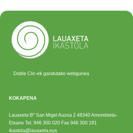
Doble Clic-ek garatutako webgunea
KOKAPENA
Lauaxeta Bº San Migel Auzoa 2
48340 Amorebieta-
Etxano
Tel.
946 300 020
Fax 946 300 181
ikastola@lauaxeta.eus