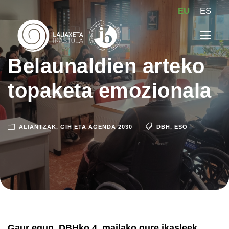
EU
ES
Belaunaldien arteko
topaketa emozionala
ALIANTZAK
,
GIH ETA AGENDA 2030
DBH
,
ESO
Gaur egun, DBHko 4. mailako gure ikasleek