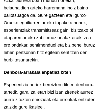
Azkar aurrera doan mundu honetan,
belaunaldien arteko harremana inoiz baino
baliotsuagoa da. Gure gazteen eta Igurco-
Orueko egoiliarren arteko topaketa honek,
esperientziak transmititzeaz gain, bizitzako bi
etaparen arteko zubi emozionalak eraikitzea
ere badakar, sentimenduei eta bizipenei buruz
lehen pertsonan hitz egitean sentitzen den
hurbiltasunarekin.
Denbora-arrakala enpatiaz ixten
Esperientzia horiek bereizten dituen denbora-
tartetik, garai zailetan bizi izan zirenek aurrez
aurre zituzten emozioak eta erronkak entzuten
zaizkie gure ikasleei.