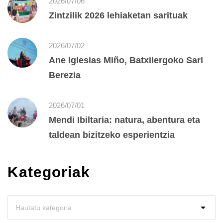
2026/07/06
Zintzilik 2026 lehiaketan sarituak
2026/07/02
Ane Iglesias Miño, Batxilergoko Sari
Berezia
2026/07/01
Mendi Ibiltaria: natura, abentura eta
taldean bizitzeko esperientzia
Kategoriak