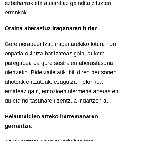
ezbeharrak eta ausardiaz gainditu zituzten
erronkak.
Oraina aberastuz iraganaren bidez
Gure nerabeentzat, iraganarekiko lotura hori
enpatia-ekintza bat izateaz gain, aukera
paregabea da gure sustraien aberastasuna
ulertzeko. Bide zailetatik ibili diren pertsonen
ahotsak entzuteak, ezagutza historikoa
emateaz gain, emozioen ulermena aberasten
du eta nortasunaren zentzua indartzen du.
Belaunaldien arteko harremanaren
garrantzia