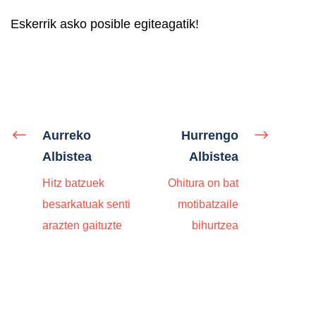
Eskerrik asko posible egiteagatik!
Aurreko
Hurrengo
Albistea
Albistea
Hitz batzuek
Ohitura on bat
besarkatuak senti
motibatzaile
arazten gaituzte
bihurtzea