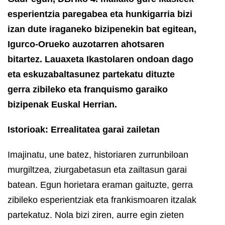
esperientzia paregabea eta hunkigarria bizi
izan dute iraganeko bizipenekin bat egitean,
Igurco-Orueko auzotarren ahotsaren
bitartez. Lauaxeta Ikastolaren ondoan dago
eta eskuzabaltasunez partekatu dituzte
gerra zibileko eta franquismo garaiko
bizipenak Euskal Herrian.
Istorioak: Errealitatea garai zailetan
Imajinatu, une batez, historiaren zurrunbiloan
murgiltzea, ziurgabetasun eta zailtasun garai
batean. Egun horietara eraman gaituzte, gerra
zibileko esperientziak eta frankismoaren itzalak
partekatuz. Nola bizi ziren, aurre egin zieten