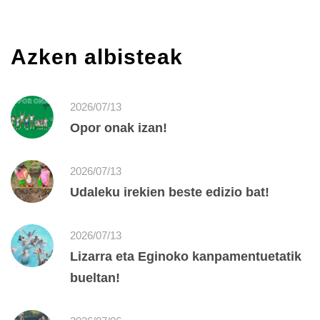
Azken albisteak
2026/07/13
Opor onak izan!
2026/07/13
Udaleku irekien beste edizio bat!
2026/07/13
Lizarra eta Eginoko kanpamentuetatik
bueltan!