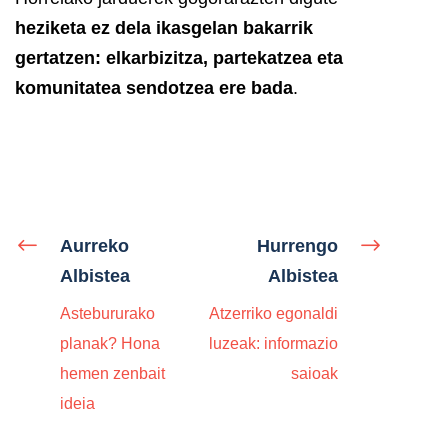
heziketa ez dela ikasgelan bakarrik
gertatzen: elkarbizitza, partekatzea eta
komunitatea sendotzea ere bada
.
Aurreko
Hurrengo
Albistea
Albistea
Astebururako
Atzerriko egonaldi
planak? Hona
luzeak: informazio
hemen zenbait
saioak
ideia