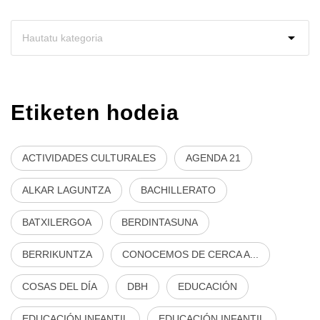
Etiketen hodeia
ACTIVIDADES CULTURALES
AGENDA 21
ALKAR LAGUNTZA
BACHILLERATO
BATXILERGOA
BERDINTASUNA
BERRIKUNTZA
CONOCEMOS DE CERCA A...
COSAS DEL DÍA
DBH
EDUCACIÓN
EDUCACIÓN INFANTIL
EDUCACIÓN INFANTIL