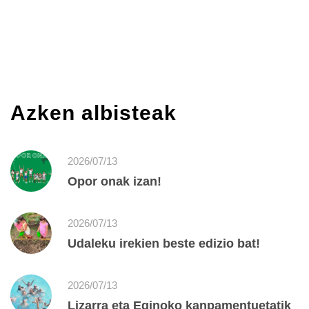
Azken albisteak
2026/07/13
Opor onak izan!
2026/07/13
Udaleku irekien beste edizio bat!
2026/07/13
Lizarra eta Eginoko kanpamentuetatik