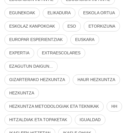
EGUNEKOAK
ELIKADURA
ESKOLA ORTUA
ESKOLAZ KANPOKOAK
ESO
ETORKIZUNA
EUROPAR ESPERIENTZIAK
EUSKARA
EXPERTIA
EXTRAESCOLARES
EZAGUTUN DAIGUN...
GIZARTERAKO HEZKUNTZA
HAUR HEZKUNTZA
HEZKUNTZA
HEZKUNTZA METODOLOGIAK ETA TEKNIKAK
HH
HITZALDIAK ETA TOPAKETAK
IGUALDAD
IKASLEEN HITZETAN
IKASLE OHIAK