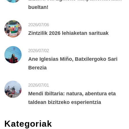
bueltan!
2026/07/06
Zintzilik 2026 lehiaketan sarituak
2026/07/02
Ane Iglesias Miño, Batxilergoko Sari
Berezia
2026/07/01
Mendi Ibiltaria: natura, abentura eta
taldean bizitzeko esperientzia
Kategoriak