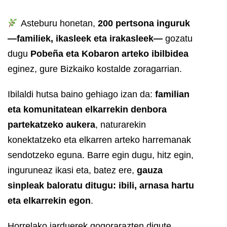
Asteburu honetan,
200 pertsona inguruk
—familiek, ikasleek eta irakasleek—
gozatu
dugu
Pobeña eta Kobaron arteko ibilbidea
eginez, gure Bizkaiko kostalde zoragarrian.
Ibilaldi hutsa baino gehiago izan da:
familian
eta komunitatean elkarrekin denbora
partekatzeko aukera
, naturarekin
konektatzeko eta elkarren arteko harremanak
sendotzeko eguna. Barre egin dugu, hitz egin,
inguruneaz ikasi eta, batez ere,
gauza
sinpleak baloratu ditugu: ibili, arnasa hartu
eta elkarrekin egon
.
Horrelako jarduerek gogorarazten digute