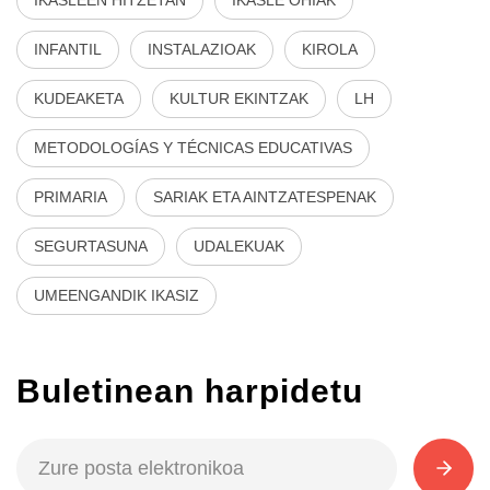
INFANTIL
INSTALAZIOAK
KIROLA
KUDEAKETA
KULTUR EKINTZAK
LH
METODOLOGÍAS Y TÉCNICAS EDUCATIVAS
PRIMARIA
SARIAK ETA AINTZATESPENAK
SEGURTASUNA
UDALEKUAK
UMEENGANDIK IKASIZ
Buletinean harpidetu