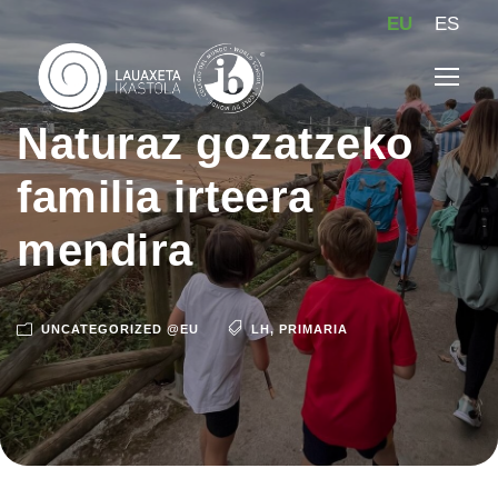
EU
ES
Naturaz gozatzeko
familia irteera
mendira
UNCATEGORIZED @EU
LH
,
PRIMARIA