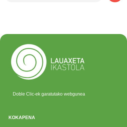
Doble Clic-ek garatutako webgunea
KOKAPENA