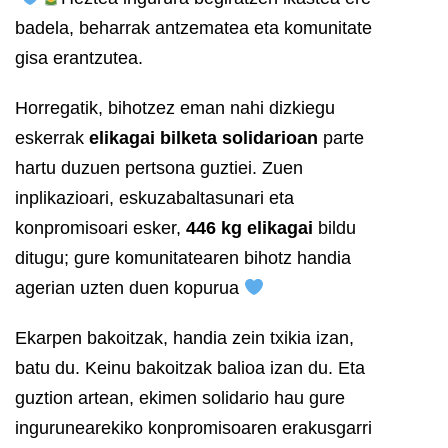
badela, beharrak antzematea eta komunitate
gisa erantzutea.
Horregatik, bihotzez eman nahi dizkiegu
eskerrak
elikagai bilketa solidarioan
parte
hartu duzuen pertsona guztiei. Zuen
inplikazioari, eskuzabaltasunari eta
konpromisoari esker,
446 kg elikagai
bildu
ditugu; gure komunitatearen bihotz handia
agerian uzten duen kopurua
Ekarpen bakoitzak, handia zein txikia izan,
batu du. Keinu bakoitzak balioa izan du. Eta
guztion artean, ekimen solidario hau gure
ingurunearekiko konpromisoaren erakusgarri