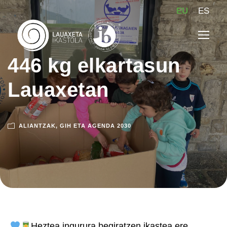
EU
ES
446 kg elkartasun
Lauaxetan
ALIANTZAK
,
GIH ETA AGENDA 2030
Heztea ingurura begiratzen ikastea ere