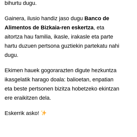
bihurtu dugu.
Gainera, ilusio handiz jaso dugu
Banco de
Alimentos de Bizkaia
-ren eskertza
, eta
aitortza hau familia, ikasle, irakasle eta parte
hartu duzuen pertsona guztiekin partekatu nahi
dugu.
Ekimen hauek gogorarazten digute hezkuntza
ikasgelatik harago doala: balioetan, enpatian
eta beste pertsonen bizitza hobetzeko ekintzan
ere eraikitzen dela.
Eskerrik asko!