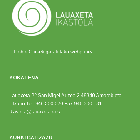
Doble Clic-ek garatutako webgunea
KOKAPENA
Lauaxeta Bº San Migel Auzoa 2
48340 Amorebieta-
Etxano
Tel.
946 300 020
Fax 946 300 181
ikastola@lauaxeta.eus
AURKI GAITZAZU