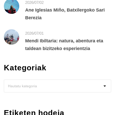
2026/07/02
Ane Iglesias Miño, Batxilergoko Sari
Berezia
2026/07/01
Mendi Ibiltaria: natura, abentura eta
taldean bizitzeko esperientzia
Kategoriak
Etiketen hodeia