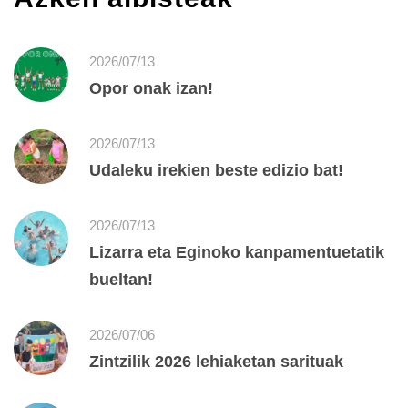
2026/07/13
Opor onak izan!
2026/07/13
Udaleku irekien beste edizio bat!
2026/07/13
Lizarra eta Eginoko kanpamentuetatik
bueltan!
2026/07/06
Zintzilik 2026 lehiaketan sarituak