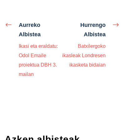
Aurreko
Hurrengo
Albistea
Albistea
Ikasi eta eraldatu:
Batxilergoko
Odol Emaile
ikasleak Londresen
proiektua DBH 3.
ikasketa bidaian
mailan
Azken albisteak