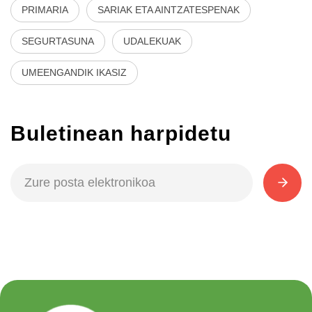
PRIMARIA
SARIAK ETA AINTZATESPENAK
SEGURTASUNA
UDALEKUAK
UMEENGANDIK IKASIZ
Buletinean harpidetu