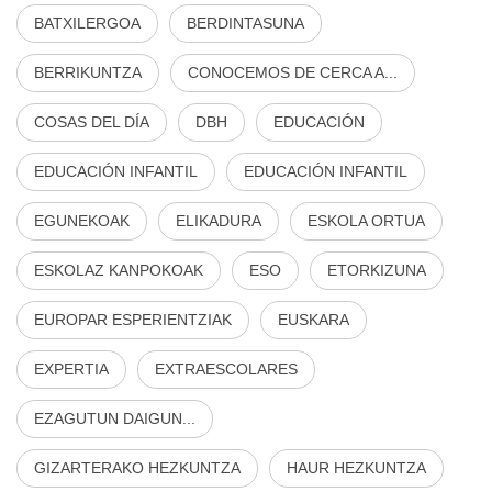
BATXILERGOA
BERDINTASUNA
BERRIKUNTZA
CONOCEMOS DE CERCA A...
COSAS DEL DÍA
DBH
EDUCACIÓN
EDUCACIÓN INFANTIL
EDUCACIÓN INFANTIL
EGUNEKOAK
ELIKADURA
ESKOLA ORTUA
ESKOLAZ KANPOKOAK
ESO
ETORKIZUNA
EUROPAR ESPERIENTZIAK
EUSKARA
EXPERTIA
EXTRAESCOLARES
EZAGUTUN DAIGUN...
GIZARTERAKO HEZKUNTZA
HAUR HEZKUNTZA