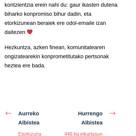
kontzientzia erein nahi du: gaur ikasten dutena
biharko konpromiso bihur dadin, eta
etorkizunean beraiek ere odol-emaile izan
daitezen
Hezkuntza, azken finean, komunitatearen
ongizatearekin konprometitutako pertsonak
heztea ere bada.
Aurreko
Hurrengo
Albistea
Albistea
Etorkizuna
446 kg elkartasun