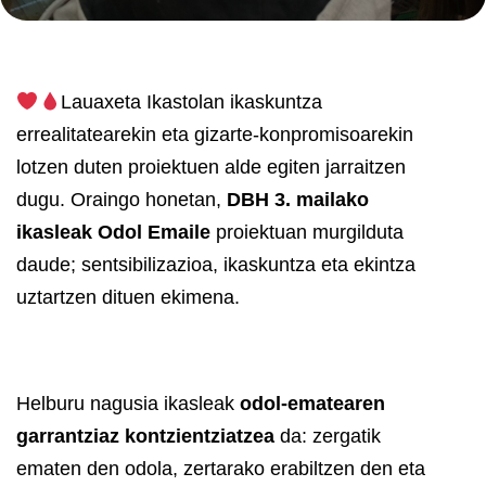
Lauaxeta Ikastolan ikaskuntza
errealitatearekin eta gizarte-konpromisoarekin
lotzen duten proiektuen alde egiten jarraitzen
dugu. Oraingo honetan,
DBH 3. mailako
ikasleak
Odol Emaile
proiektuan murgilduta
daude; sentsibilizazioa, ikaskuntza eta ekintza
uztartzen dituen ekimena.
Proiektu honen barruan,
Euskadiko Odol
Emaileak
gure ikastolara etorriko dira
Helburu nagusia ikasleak
odol-ematearen
ikasleei
hiru saio eta itxiera saio bat
garrantziaz kontzientziatzea
da: zergatik
eskaintzera.
ematen den odola, zertarako erabiltzen den eta