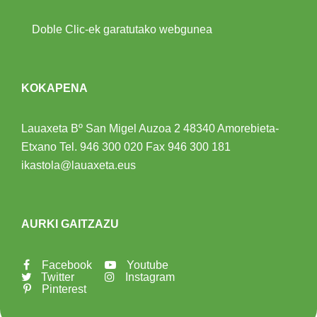
Doble Clic-ek garatutako webgunea
KOKAPENA
Lauaxeta Bº San Migel Auzoa 2
48340 Amorebieta-
Etxano
Tel.
946 300 020
Fax 946 300 181
ikastola@lauaxeta.eus
AURKI GAITZAZU
Facebook
Youtube
Twitter
Instagram
Pinterest