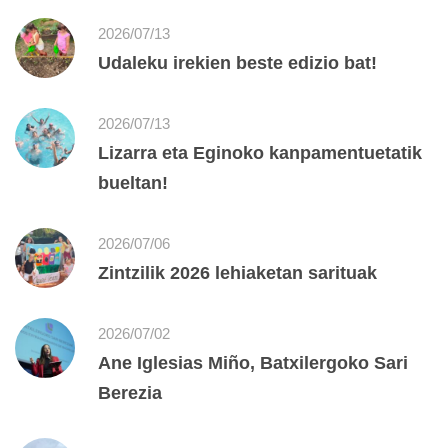
2026/07/13
Udaleku irekien beste edizio bat!
2026/07/13
Lizarra eta Eginoko kanpamentuetatik
bueltan!
2026/07/06
Zintzilik 2026 lehiaketan sarituak
2026/07/02
Ane Iglesias Miño, Batxilergoko Sari
Berezia