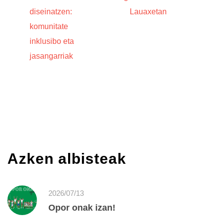
diseinatzen:
Lauaxetan
komunitate
inklusibo eta
jasangarriak
Azken albisteak
2026/07/13
Opor onak izan!