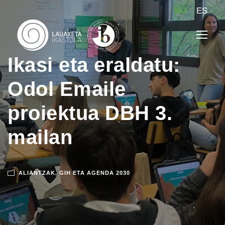
EU
ES
Ikasi eta eraldatu:
Odol Emaile
proiektua DBH 3.
mailan
ALIANTZAK
,
GIH ETA AGENDA 2030