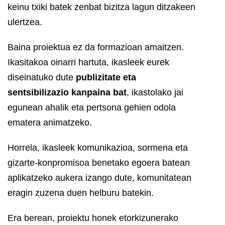
keinu txiki batek zenbat bizitza lagun ditzakeen
ulertzea.
Baina proiektua ez da formazioan amaitzen.
Ikasitakoa oinarri hartuta, ikasleek eurek
diseinatuko dute
publizitate eta
sentsibilizazio kanpaina bat
, ikastolako jai
egunean ahalik eta pertsona gehien odola
ematera animatzeko.
Horrela, ikasleek komunikazioa, sormena eta
gizarte-konpromisoa benetako egoera batean
aplikatzeko aukera izango dute, komunitatean
eragin zuzena duen helburu batekin.
Era berean, proiektu honek etorkizunerako