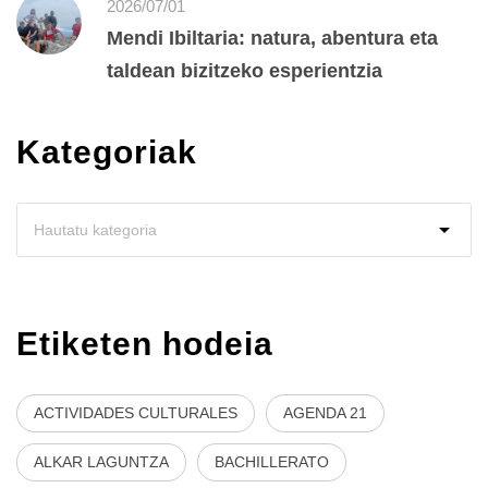
2026/07/01
Mendi Ibiltaria: natura, abentura eta
taldean bizitzeko esperientzia
Kategoriak
Etiketen hodeia
ACTIVIDADES CULTURALES
AGENDA 21
ALKAR LAGUNTZA
BACHILLERATO