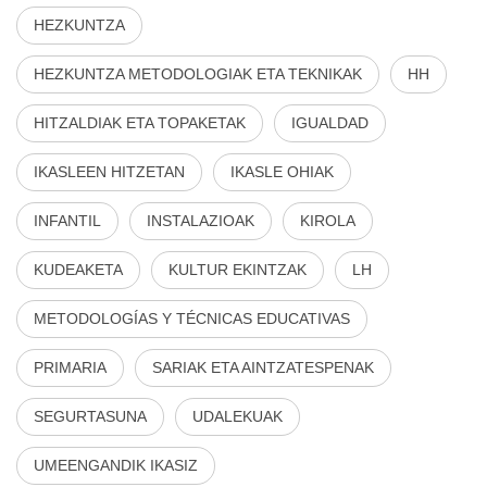
HEZKUNTZA
HEZKUNTZA METODOLOGIAK ETA TEKNIKAK
HH
HITZALDIAK ETA TOPAKETAK
IGUALDAD
IKASLEEN HITZETAN
IKASLE OHIAK
INFANTIL
INSTALAZIOAK
KIROLA
KUDEAKETA
KULTUR EKINTZAK
LH
METODOLOGÍAS Y TÉCNICAS EDUCATIVAS
PRIMARIA
SARIAK ETA AINTZATESPENAK
SEGURTASUNA
UDALEKUAK
UMEENGANDIK IKASIZ