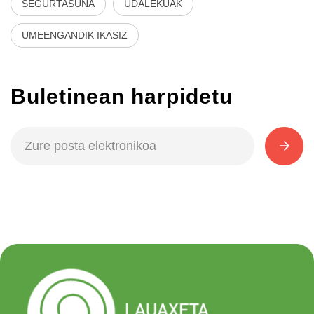
SEGURTASUNA
UDALEKUAK
UMEENGANDIK IKASIZ
Buletinean harpidetu