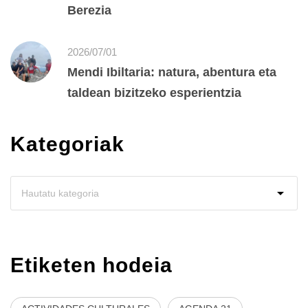
Berezia
2026/07/01
Mendi Ibiltaria: natura, abentura eta
taldean bizitzeko esperientzia
Kategoriak
Etiketen hodeia