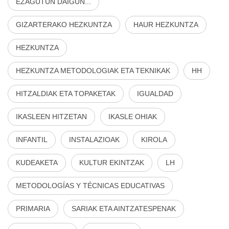
EZAGUTUN DAIGUN...
GIZARTERAKO HEZKUNTZA
HAUR HEZKUNTZA
HEZKUNTZA
HEZKUNTZA METODOLOGIAK ETA TEKNIKAK
HH
HITZALDIAK ETA TOPAKETAK
IGUALDAD
IKASLEEN HITZETAN
IKASLE OHIAK
INFANTIL
INSTALAZIOAK
KIROLA
KUDEAKETA
KULTUR EKINTZAK
LH
METODOLOGÍAS Y TÉCNICAS EDUCATIVAS
PRIMARIA
SARIAK ETA AINTZATESPENAK