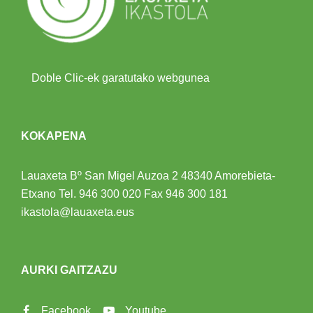
Doble Clic-ek garatutako webgunea
KOKAPENA
Lauaxeta Bº San Migel Auzoa 2
48340 Amorebieta-
Etxano
Tel.
946 300 020
Fax 946 300 181
ikastola@lauaxeta.eus
AURKI GAITZAZU
Facebook
Youtube