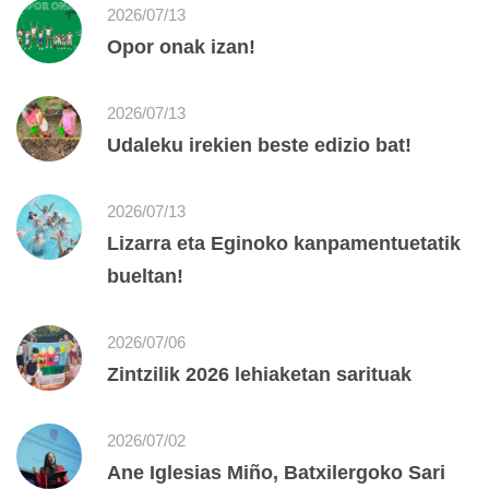
2026/07/13
Opor onak izan!
2026/07/13
Udaleku irekien beste edizio bat!
2026/07/13
Lizarra eta Eginoko kanpamentuetatik
bueltan!
2026/07/06
Zintzilik 2026 lehiaketan sarituak
2026/07/02
Ane Iglesias Miño, Batxilergoko Sari