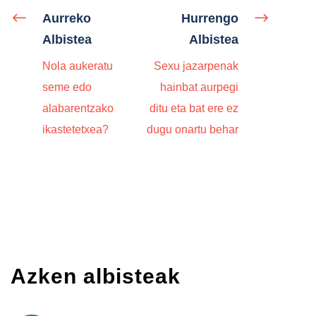
Aurreko
Hurrengo
Albistea
Albistea
Nola aukeratu
Sexu jazarpenak
seme edo
hainbat aurpegi
alabarentzako
ditu eta bat ere ez
ikastetetxea?
dugu onartu behar
Azken albisteak