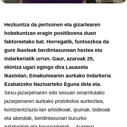
Hezkuntza da pertsonen eta gizartearen
hobekuntzan eragin positiboena duen
faktoreetako bat. Horregatik, funtsezkoa da
gure ikasleak berdintasunean heztea eta
indarkeriatik urrun. Gaur, azaroak 25,
ekintza ugari egingo dira Lauaxeta
Ikastolan, Emakumearen aurkako Indarkeria
Ezabatzeko Nazioarteko Eguna dela eta.
Sexu-jazarpenaren edo sexuan oinarritutako
jazarpenaren aurkako protokoloa aurkeztea,
kontzientziazio-lan artistikoak, ipuinak, bideoak
eta abestiak, berdintasunari buruzko
eztabaidak eta hausnarketak… Aurrera!