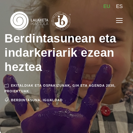
EU
ES
Berdintasunean eta
indarkeriarik ezean
heztea
EKITALDIAK ETA OSPAKIZUNAK
,
GIH ETA AGENDA 2030
,
PROIEKTUAK
BERDINTASUNA
,
IGUALDAD