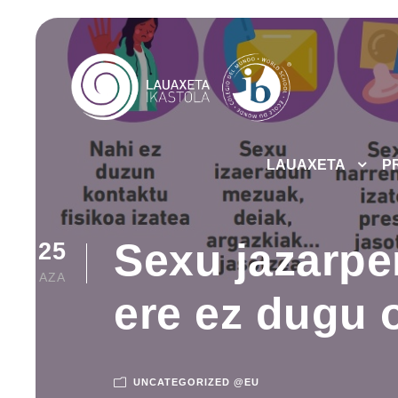
LAUAXETA
P
Sexu jazarpe
25
AZA
ere ez dugu 
UNCATEGORIZED @EU