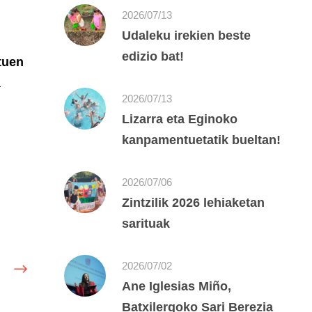
2026/07/13
Udaleku irekien beste
edizio bat!
tuen
a
2026/07/13
Lizarra eta Eginoko
kanpamentuetatik bueltan!
2026/07/06
Zintzilik 2026 lehiaketan
sarituak
2026/07/02
Ane Iglesias Miño,
Batxilergoko Sari Berezia