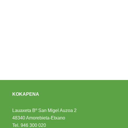
KOKAPENA
Lauaxeta Bº San Migel Auzoa 2
48340 Amorebieta-Etxano
Tel.
946 300 020