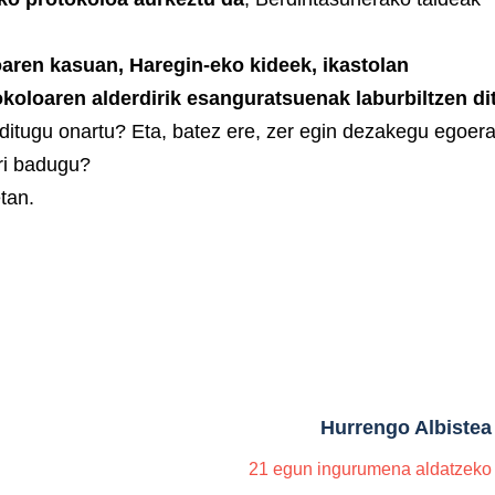
aren kasuan, Haregin-eko kideek, ikastolan
okoloaren alderdirik esanguratsuenak laburbiltzen di
n ditugu onartu? Eta, batez ere, zer egin dezakegu egoer
ri badugu?
etan.
Hurrengo Albistea
21 egun ingurumena aldatzeko