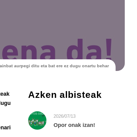
inbat aurpegi ditu eta bat ere ez dugu onartu behar
Azken albisteak
teak
dugu
2026/07/13
Opor onak izan!
enari