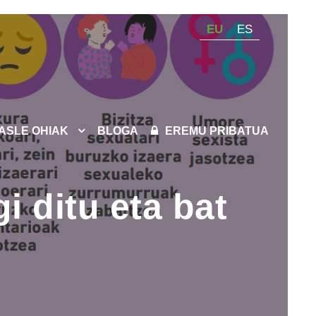
EU
ES
KASLE OHIAK
BLOGA
EREMU PRIBATUA
 ditu eta bat