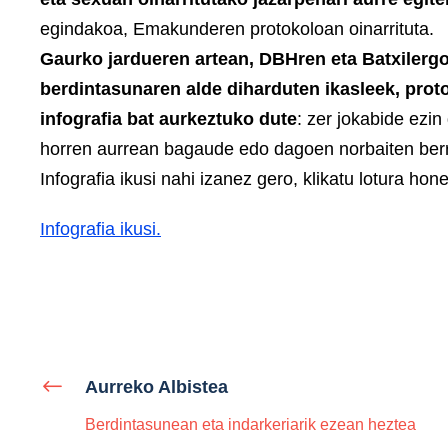
egindakoa, Emakunderen protokoloan oinarrituta.
Gaurko jardueren artean, DBHren eta Batxilergo
berdintasunaren alde diharduten ikasleek, prot
infografia bat aurkeztuko dute
: zer jokabide ezi
horren aurrean bagaude edo dagoen norbaiten ber
Infografia ikusi nahi izanez gero, klikatu lotura hon
Infografia ikusi.
Aurreko Albistea
Berdintasunean eta indarkeriarik ezean heztea