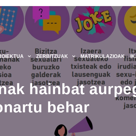
ROIEKTUA
ZERBITZUAK
MATRIKULAZIOAK
I
nak hainbat aurpegi
onartu behar