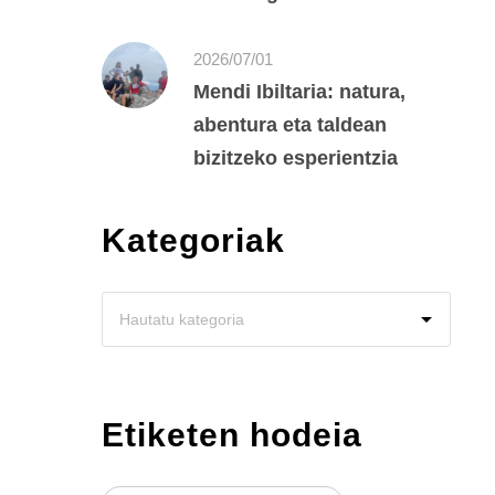
2026/07/01
Mendi Ibiltaria: natura,
abentura eta taldean
bizitzeko esperientzia
Kategoriak
Etiketen hodeia