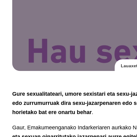
Lauaxet
Gure sexualitateari, umore sexistari eta sexu-j
edo zurrumurruak dira sexu-jazarpenaren edo s
horietako bat ere onartu behar
.
Gaur, Emakumeenganako Indarkeriaren aurkako N
eta sexuan oinarritutako jazarpenari aurre egit