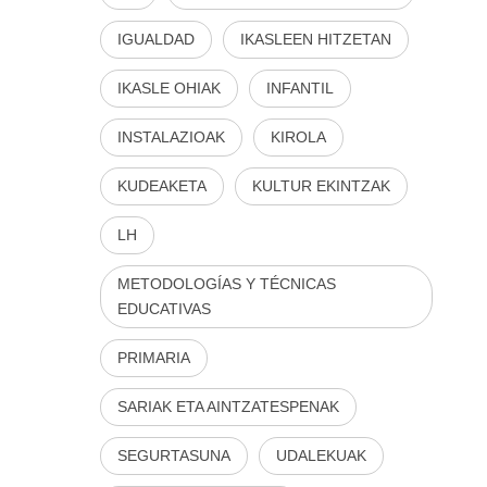
IGUALDAD
IKASLEEN HITZETAN
IKASLE OHIAK
INFANTIL
INSTALAZIOAK
KIROLA
KUDEAKETA
KULTUR EKINTZAK
LH
METODOLOGÍAS Y TÉCNICAS
EDUCATIVAS
PRIMARIA
SARIAK ETA AINTZATESPENAK
SEGURTASUNA
UDALEKUAK