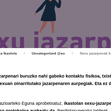
a Ikastola
>
Uncategorized @eu
>
Sexu jazarpenak ha
azarpenari buruzko nahi gabeko kontaktu fisikoa, txis
exuan oinarritutako jazarpenaren aurpegiak. Eta ez 
azioarteko Eguna aprobetxatuz,
ikastolan sexu-jazarp
eko protokoloa aurkeztu da
, Berdintasunerako taldeak