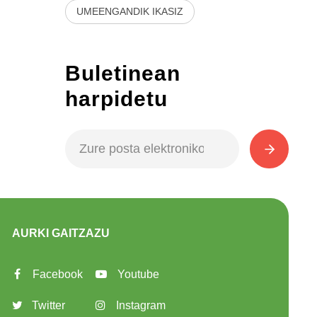
UMEENGANDIK IKASIZ
Buletinean
harpidetu
AURKI GAITZAZU
Facebook
Youtube
Twitter
Instagram