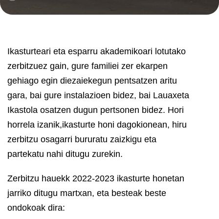
Ikasturteari eta esparru akademikoari lotutako
zerbitzuez gain, gure familiei zer ekarpen
gehiago egin diezaiekegun pentsatzen aritu
gara, bai gure instalazioen bidez, bai Lauaxeta
Ikastola osatzen dugun pertsonen bidez. Hori
horrela izanik,ikasturte honi dagokionean, hiru
zerbitzu osagarri bururatu zaizkigu eta
partekatu nahi ditugu zurekin.
Zerbitzu hauekk 2022-2023 ikasturte honetan
jarriko ditugu martxan, eta besteak beste
ondokoak dira: