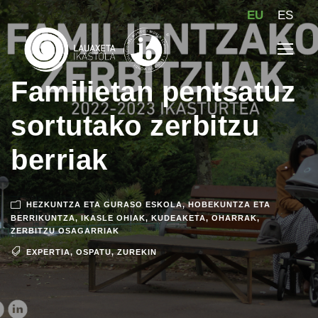
EU
ES
Familietan pentsatuz
sortutako zerbitzu
berriak
HEZKUNTZA ETA GURASO ESKOLA
,
HOBEKUNTZA ETA
BERRIKUNTZA
,
IKASLE OHIAK
,
KUDEAKETA
,
OHARRAK
,
ZERBITZU OSAGARRIAK
EXPERTIA
,
OSPATU
,
ZUREKIN