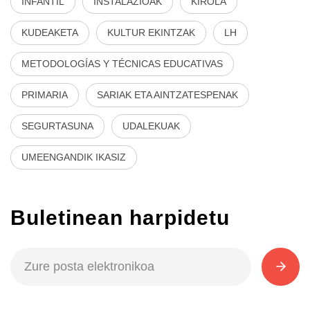
INFANTIL
INSTALAZIOAK
KIROLA
KUDEAKETA
KULTUR EKINTZAK
LH
METODOLOGÍAS Y TÉCNICAS EDUCATIVAS
PRIMARIA
SARIAK ETA AINTZATESPENAK
SEGURTASUNA
UDALEKUAK
UMEENGANDIK IKASIZ
Buletinean harpidetu