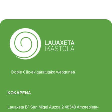
Doble Clic-ek garatutako webgunea
KOKAPENA
Lauaxeta Bº San Migel Auzoa 2
48340 Amorebieta-