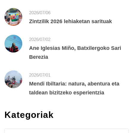
2026/07/06
Zintzilik 2026 lehiaketan sarituak
2026/07/02
Ane Iglesias Miño, Batxilergoko Sari
Berezia
2026/07/01
Mendi Ibiltaria: natura, abentura eta
taldean bizitzeko esperientzia
Kategoriak