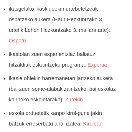
ikasgelako ikaskideekin urtebetetzeak
ospatzeko aukera (Haur Hezkuntzako 3
urtetik Lehen Hezkuntzako 3. mailara arte):
Ospatu
ikastolan zuen esperientziaz baliatuz
hitzaldiak eskaintzeko programa:
Expertia
ikasle ohiekin harremanetan jartzeko aukera
(bai zuen seme-alabak zaintzeko, bai eskolaz
kanpoko eskoletarako):
Zurekin
eskola orduetatik kanpo kirol-gune jakin
batzuk erreserbatu ahal izatea:
Kirolean