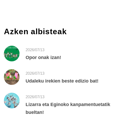
Azken albisteak
2026/07/13
Opor onak izan!
2026/07/13
Udaleku irekien beste edizio bat!
2026/07/13
Lizarra eta Eginoko kanpamentuetatik
bueltan!