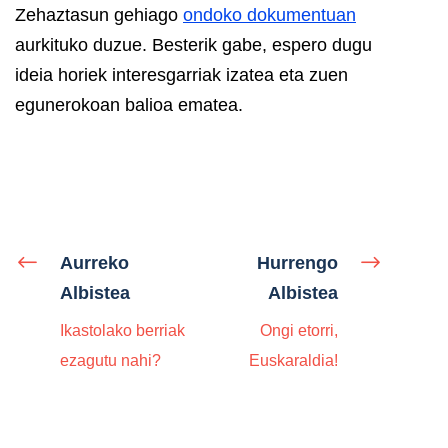
Zehaztasun gehiago
ondoko dokumentuan
aurkituko duzue. Besterik gabe, espero dugu
ideia horiek interesgarriak izatea eta zuen
egunerokoan balioa ematea.
Aurreko
Hurrengo
Albistea
Albistea
Ikastolako berriak
Ongi etorri,
ezagutu nahi?
Euskaraldia!